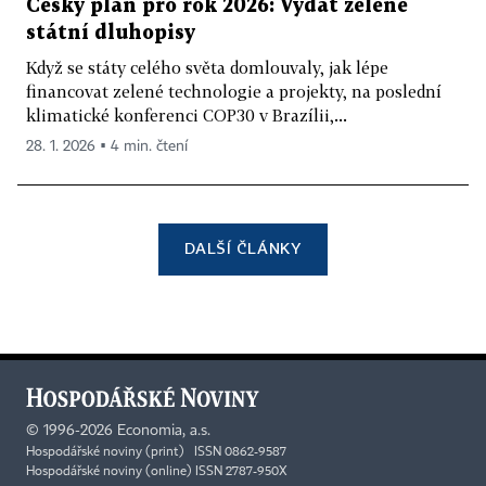
Český plán pro rok 2026: Vydat zelené
státní dluhopisy
Když se státy celého světa domlouvaly, jak lépe
financovat zelené technologie a projekty, na poslední
klimatické konferenci COP30 v Brazílii,...
28. 1. 2026 ▪ 4 min. čtení
DALŠÍ ČLÁNKY
©
1996-2026
Economia, a.s.
Hospodářské noviny (print) ISSN 0862-9587
Hospodářské noviny (online) ISSN 2787-950X