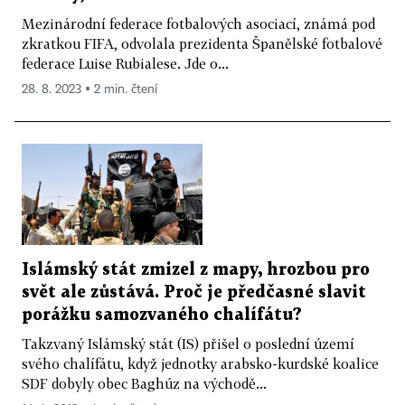
Mezinárodní federace fotbalových asociací, známá pod
zkratkou FIFA, odvolala prezidenta Španělské fotbalové
federace Luise Rubialese. Jde o...
28. 8. 2023 ▪ 2 min. čtení
Islámský stát zmizel z mapy, hrozbou pro
svět ale zůstává. Proč je předčasné slavit
porážku samozvaného chalífátu?
Takzvaný Islámský stát (IS) přišel o poslední území
svého chalífátu, když jednotky arabsko-kurdské koalice
SDF dobyly obec Baghúz na východě...