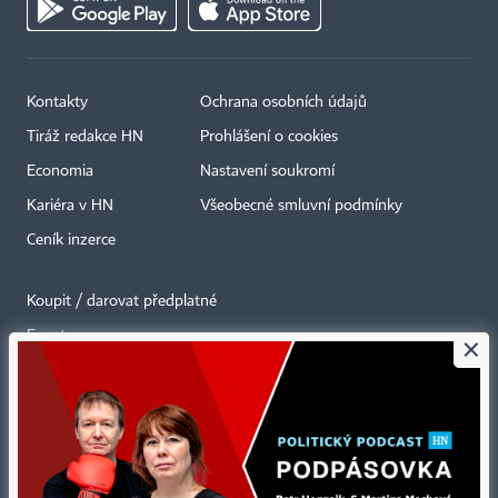
Kontakty
Ochrana osobních údajů
Tiráž redakce HN
Prohlášení o cookies
Economia
Nastavení soukromí
Kariéra v HN
Všeobecné smluvní podmínky
Ceník inzerce
Koupit / darovat předplatné
Eventy
×
Newslettery
RSS kanály
Autorská práva vykonává vydavatel. Bez písemného svolení vydavatele je