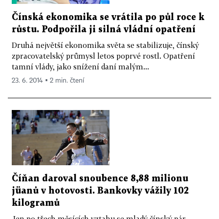
Čínská ekonomika se vrátila po půl roce k
růstu. Podpořila ji silná vládní opatření
Druhá největší ekonomika světa se stabilizuje, čínský
zpracovatelský průmysl letos poprvé rostl. Opatření
tamní vlády, jako snížení daní malým...
23. 6. 2014 ▪ 2 min. čtení
Číňan daroval snoubence 8,88 milionu
jüanů v hotovosti. Bankovky vážily 102
kilogramů
Jen po třech měsících vztahu se mladý čínský pár