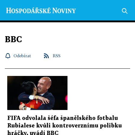
BBC
Odebírat
RSS
FIFA odvolala šéfa španělského fotbalu
Rubialese kvůli kontroverznímu polibku
hráčky, uvádí BBC