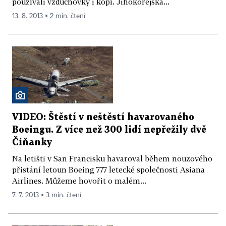
používali vzduchovky i kopí. Jihokorejská...
13. 8. 2013 ▪ 2 min. čtení
VIDEO: Štěstí v neštěstí havarovaného
Boeingu. Z více než 300 lidí nepřežily dvě
Číňanky
Na letišti v San Francisku havaroval během nouzového
přistání letoun Boeing 777 letecké společnosti Asiana
Airlines. Můžeme hovořit o malém...
7. 7. 2013 ▪ 3 min. čtení