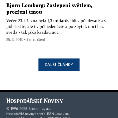
Bjorn Lomborg: Zaslepeni světlem,
prozřeni tmou
Večer 23. března byla 1,3 miliardy lidí v půl deváté a v
půl desáté, ale i v půl jedenácté a po zbytek noci bez
světla - tak jako každou noc...
25. 3. 2013 ▪ 5 min. čtení
DALŠÍ ČLÁNKY
©
1996-2026
Economia, a.s.
Hospodářské noviny (print) ISSN 0862-9587