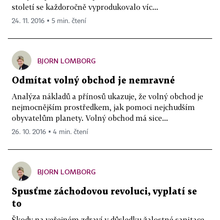
století se každoročně vyprodukovalo víc...
24. 11. 2016 ▪ 5 min. čtení
BJORN LOMBORG
Odmítat volný obchod je nemravné
Analýza nákladů a přínosů ukazuje, že volný obchod je
nejmocnějším prostředkem, jak pomoci nejchudším
obyvatelům planety. Volný obchod má sice...
26. 10. 2016 ▪ 4 min. čtení
BJORN LOMBORG
Spusťme záchodovou revoluci, vyplatí se
to
Škody na veřejném zdraví v důsledku žalostné sanitace