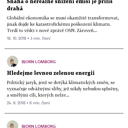
Snaha o nereálné snížení emisí je příliš
drahá
Globální ekonomika se musí okamžitě transformovat,
jinak dojde ke katastrofickému poškození klimatu.
Tvrdí to vědci v nové zprávě OSN. Zároveň...
18. 10. 2018 ▪ 3 min. čtení
BJORN LOMBORG
Hledejme levnou zelenou energii
Politický jazyk, jenž se dotýká klimatických změn, se
vyznačuje odvážnými sliby, jež nikdy nebudou splněny,
a smělými cíli, kterých nelze...
24. 8. 2018 ▪ 8 min. čtení
BJORN LOMBORG