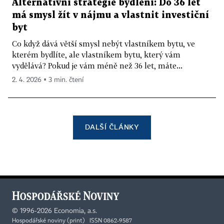
Alternativní strategie bydlení: Do 36 let
má smysl žít v nájmu a vlastnit investiční
byt
Co když dává větší smysl nebýt vlastníkem bytu, ve
kterém bydlíte, ale vlastníkem bytu, který vám
vydělává? Pokud je vám méně než 36 let, máte...
2. 4. 2026 ▪ 3 min. čtení
DALŠÍ ČLÁNKY
©
1996-2026
Economia, a.s.
Hospodářské noviny (print) ISSN 0862-9587