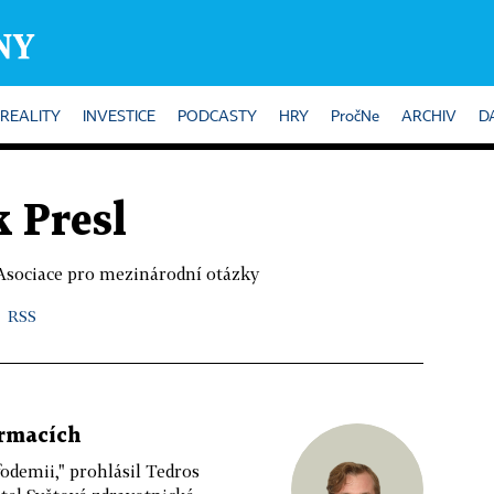
REALITY
INVESTICE
PODCASTY
HRY
PročNe
ARCHIV
D
 Presl
Asociace pro mezinárodní otázky
RSS
ormacích
odemii," prohlásil Tedros