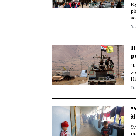
Eg
pl
so
4. 
H
p
"K
zo
Hi
19.
"
ž
Sy
mě