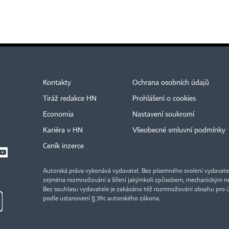
Kontakty
Ochrana osobních údajů
Tiráž redakce HN
Prohlášení o cookies
Economia
Nastavení soukromí
Kariéra v HN
Všeobecné smluvní podmínky
Ceník inzerce
Autorská práva vykonává vydavatel. Bez písemného svolení vydavatele 
zejména rozmnožování a šíření jakýmkoli způsobem, mechanickým ne
Bez souhlasu vydavatele je zakázáno též rozmnožování obsahu pro 
podle ustanovení § 39c autorského zákona.