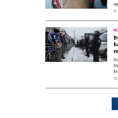
up
11.
R
B
b
z
Do
Hn
kt
13.