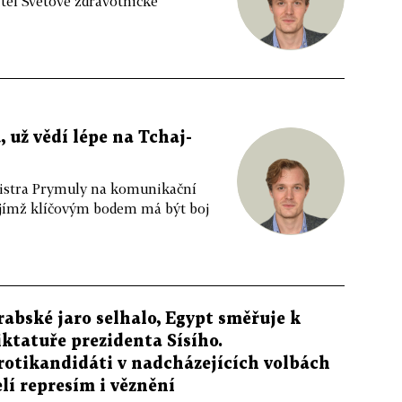
el Světové zdravotnické
 už vědí lépe na Tchaj-
nistra Prymuly na komunikační
ejímž klíčovým bodem má být boj
rabské jaro selhalo, Egypt směřuje k
iktatuře prezidenta Sísího.
rotikandidáti v nadcházejících volbách
elí represím i věznění