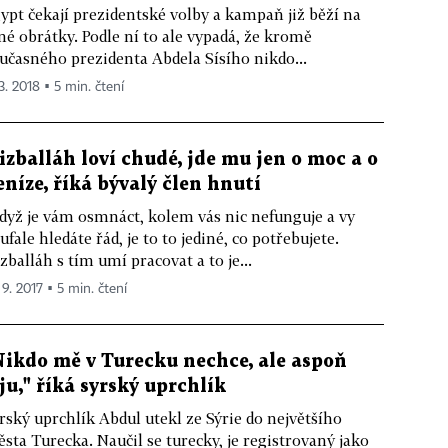
ypt čekají prezidentské volby a kampaň již běží na
né obrátky. Podle ní to ale vypadá, že kromě
učasného prezidenta Abdela Sísího nikdo...
3. 2018 ▪ 5 min. čtení
izballáh loví chudé, jde mu jen o moc a o
eníze, říká bývalý člen hnutí
dyž je vám osmnáct, kolem vás nic nefunguje a vy
ufale hledáte řád, je to to jediné, co potřebujete.
zballáh s tím umí pracovat a to je...
 9. 2017 ▪ 5 min. čtení
Nikdo mě v Turecku nechce, ale aspoň
iju," říká syrský uprchlík
rský uprchlík Abdul utekl ze Sýrie do největšího
sta Turecka. Naučil se turecky, je registrovaný jako