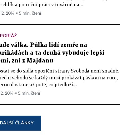
rchlík a po roční práci v továrně na...
 12. 2014 ▪ 5 min. čtení
EPORTÁŽ
ude válka. Půlka lidí zemře na
arikádách a ta druhá vybuduje lepší
emi, zní z Majdanu
stat se do sídla opoziční strany Svoboda není snadné.
ed u vchodu se každý musí prokázat páskou na ruce,
erou dostane až poté, co předloží...
 2. 2014 ▪ 5 min. čtení
DALŠÍ ČLÁNKY