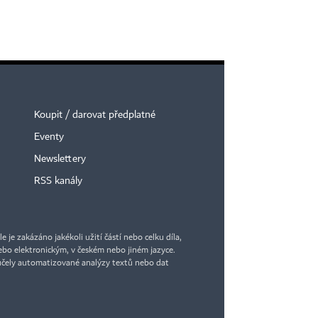
Koupit / darovat předplatné
Eventy
Newslettery
RSS kanály
je zakázáno jakékoli užití částí nebo celku díla,
bo elektronickým, v českém nebo jiném jazyce.
účely automatizované analýzy textů nebo dat