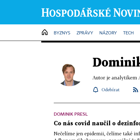
HOME
BYZNYS
ZPRÁVY
NÁZORY
TECH
Dominik
Autor je analytikem 
Odebírat
DOMINIK PRESL
Co nás covid naučil o dezinf
Nečelíme jen epidemii, čelíme také inf