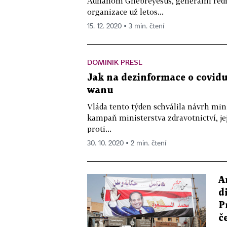
Adhanom Ghebreyesus, generální ředit
organizace už letos...
15. 12. 2020 ▪ 3 min. čtení
DOMINIK PRESL
Jak na dezinformace o covidu,
wanu
Vláda tento týden schválila návrh mi
kampaň ministerstva zdravotnictví, j
proti...
30. 10. 2020 ▪ 2 min. čtení
A
d
P
č