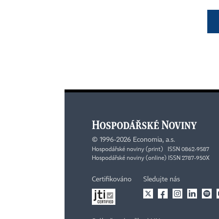
©
1996-2026
Economia, a.s.
Hospodářské noviny (print) ISSN 0862-9587
Hospodářské noviny (online) ISSN 2787-950X
Certifikováno
Sledujte nás