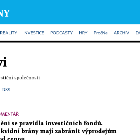
REALITY
INVESTICE
PODCASTY
HRY
PročNe
ARCHIV
D
vi
tiční společnosti
RSS
OMENTÁŘ
ění se pravidla investičních fondů.
ikvidní brány mají zabránit výprodejům
od cenou