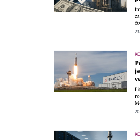
In
za
čt
23
K
P
j
v
Fi
ro
Mo
20
K