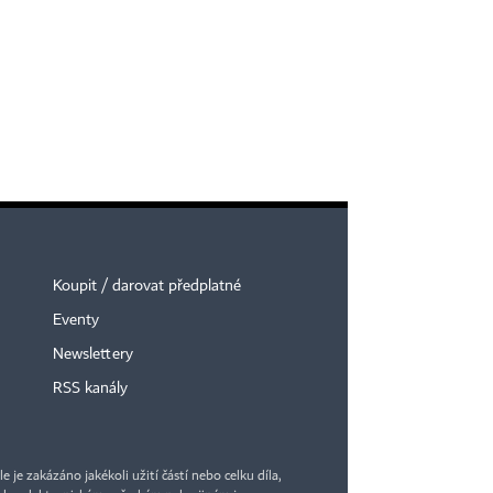
Koupit / darovat předplatné
Eventy
Newslettery
RSS kanály
je zakázáno jakékoli užití částí nebo celku díla,