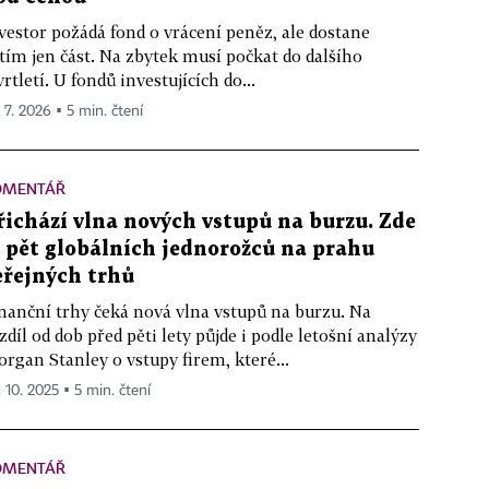
vestor požádá fond o vrácení peněz, ale dostane
tím jen část. Na zbytek musí počkat do dalšího
vrtletí. U fondů investujících do...
. 7. 2026 ▪ 5 min. čtení
OMENTÁŘ
řichází vlna nových vstupů na burzu. Zde
e pět globálních jednorožců na prahu
eřejných trhů
nanční trhy čeká nová vlna vstupů na burzu. Na
zdíl od dob před pěti lety půjde i podle letošní analýzy
rgan Stanley o vstupy firem, které...
. 10. 2025 ▪ 5 min. čtení
OMENTÁŘ