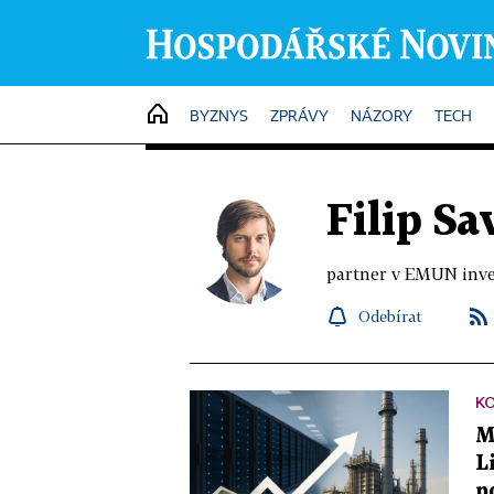
HOME
BYZNYS
ZPRÁVY
NÁZORY
TECH
Filip Sa
partner v EMUN inves
Odebírat
K
M
L
p