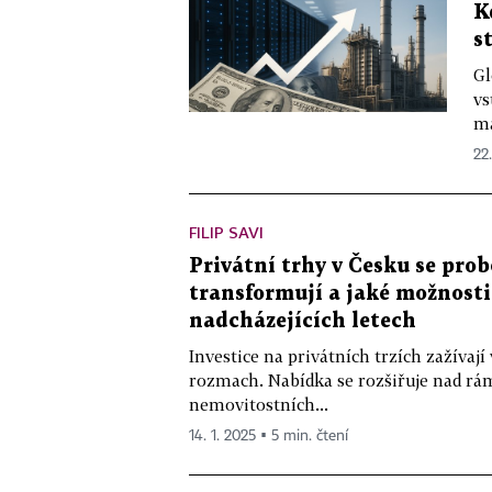
K
s
Gl
vs
ma
22
FILIP SAVI
Privátní trhy v Česku se prob
transformují a jaké možnosti
nadcházejících letech
Investice na privátních trzích zažívají
rozmach. Nabídka se rozšiřuje nad rá
nemovitostních...
14. 1. 2025 ▪ 5 min. čtení