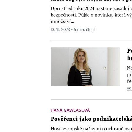
Uprostřed roku 2024 nastane zásadní 
bezpečnosti. Půjde o novinku, která 
množství...
13. 11. 2023 ▪ 5 min. čtení
P
b
No
př
řá
25.
HANA GAWLASOVÁ
Pověřenci jako podnikatelská
Nové evropské nařízení o ochraně osob