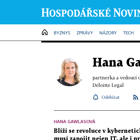
HOME
BYZNYS
ZPRÁVY
NÁZORY
TECH
Hana G
partnerka a vedoucí 
Deloitte Legal
Odebírat
HANA GAWLASOVÁ
Blíží se revoluce v kyberneti
musí zapojit nejen IT, ale i p