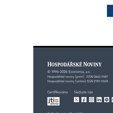
©
1996-2026
Economia, a.s.
Hospodářské noviny (print) ISSN 0862-9587
Hospodářské noviny (online) ISSN 2787-950X
Certifikováno
Sledujte nás