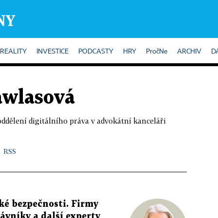
REALITY
INVESTICE
PODCASTY
HRY
PročNe
ARCHIV
D
awlasová
oddělení digitálního práva v advokátní kanceláři
RSS
cké bezpečnosti. Firmy
rávníky a další experty