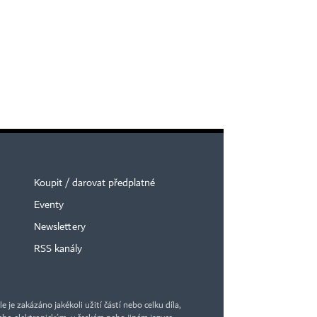
Koupit / darovat předplatné
Eventy
Newslettery
RSS kanály
je zakázáno jakékoli užití částí nebo celku díla,