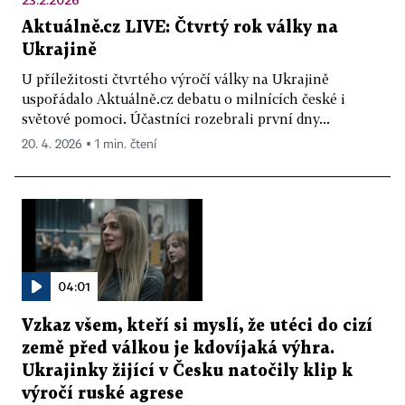
Aktuálně.cz LIVE: Čtvrtý rok války na
Ukrajině
U příležitosti čtvrtého výročí války na Ukrajině
uspořádalo Aktuálně.cz debatu o milnících české i
světové pomoci. Účastníci rozebrali první dny...
20. 4. 2026 ▪ 1 min. čtení
04:01
Vzkaz všem, kteří si myslí, že utéci do cizí
země před válkou je kdovíjaká výhra.
Ukrajinky žijící v Česku natočily klip k
výročí ruské agrese