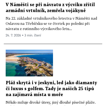
V Náměšti se při návratu z výcviku zřítil
armádní vrtulník, zemřela vojákyně
Na 22. základně vrtulníkového letectva v Náměšti nad
Oslavou na Třebíčsku se ve čtvrtek po poledni při
návratu z rutinního výcvikového letu...
24. 7. 2026 ▪ 3 min. čtení
Pláž skrytá i v jeskyni, led jako diamanty
či luxus s golfem. Tady je našich 25 tipů
na zajímavá místa u moře
Někdo miluje divoké útesy, jiný dlouhé písečné pláže.