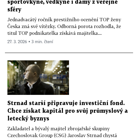
sportovkyně, vědkyně i dámy z veřejné
sféry
Jednadvacátý ročník prestižního ocenění TOP ženy
Česka zná své vítězky. Odborná porota rozhodla, že
titul TOP podnikatelka získává majitelka...
27. 3. 2026 ▪ 3 min. čtení
Strnad starší připravuje investiční fond.
Chce získat kapitál pro svůj průmyslový a
letecký byznys
Zakladatel a bývalý majitel zbrojařské skupiny
Czechoslovak Group (CSG) Jaroslav Strnad chystá