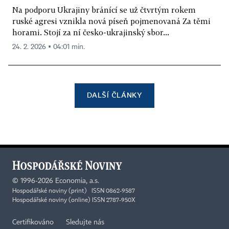
Na podporu Ukrajiny bránící se už čtvrtým rokem
ruské agresi vznikla nová píseň pojmenovaná Za těmi
horami. Stojí za ní česko-ukrajinský sbor...
24. 2. 2026 ▪ 04:01 min.
DALŠÍ ČLÁNKY
©
1996-2026
Economia, a.s.
Hospodářské noviny (print) ISSN 0862-9587
Hospodářské noviny (online) ISSN 2787-950X
Certifikováno
Sledujte nás