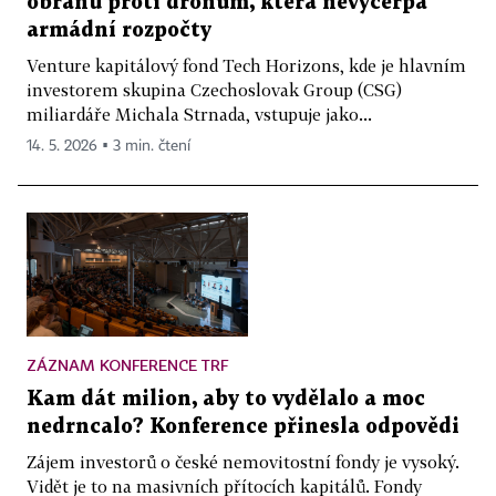
obranu proti dronům, která nevyčerpá
armádní rozpočty
Venture kapitálový fond Tech Horizons, kde je hlavním
investorem skupina Czechoslovak Group (CSG)
miliardáře Michala Strnada, vstupuje jako...
14. 5. 2026 ▪ 3 min. čtení
ZÁZNAM KONFERENCE TRF
Kam dát milion, aby to vydělalo a moc
nedrncalo? Konference přinesla odpovědi
Zájem investorů o české nemovitostní fondy je vysoký.
Vidět je to na masivních přítocích kapitálů. Fondy