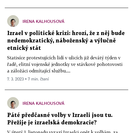
IRENA KALHOUSOVÁ
Izrael v politické krizi: hrozí, že z něj bude
nedemokratický, náboženský a výlučně
etnický stát
Statisíce protestujících lidí v ulicích již devátý týden v
řadě, elitní vojenské jednotky ve stávkové pohotovosti
a záložáci odmítající službu....
7. 3. 2023 ▪ 7 min. čtení
IRENA KALHOUSOVÁ
Páté předčasné volby v Izraeli jsou tu.
Přežije je izraelská demokracie?
V úterý 1. listopadu vyrazí Izraelci opět k volbám, za