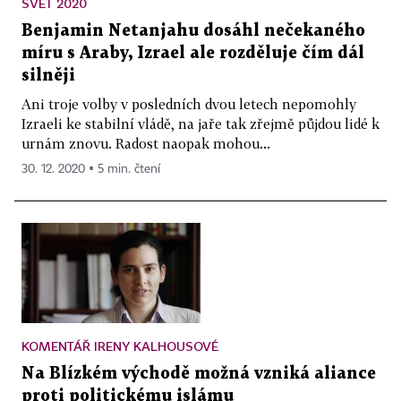
SVĚT 2020
Benjamin Netanjahu dosáhl nečekaného
míru s Araby, Izrael ale rozděluje čím dál
silněji
Ani troje volby v posledních dvou letech nepomohly
Izraeli ke stabilní vládě, na jaře tak zřejmě půjdou lidé k
urnám znovu. Radost naopak mohou...
30. 12. 2020 ▪ 5 min. čtení
KOMENTÁŘ IRENY KALHOUSOVÉ
Na Blízkém východě možná vzniká aliance
proti politickému islámu