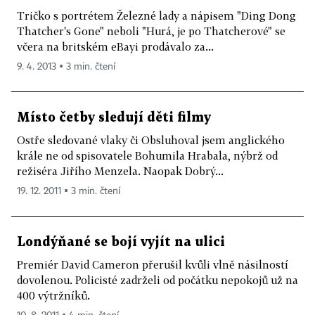
Tričko s portrétem Železné lady a nápisem "Ding Dong
Thatcher's Gone" neboli "Hurá, je po Thatcherové" se
včera na britském eBayi prodávalo za...
9. 4. 2013 ▪ 3 min. čtení
Místo četby sledují děti filmy
Ostře sledované vlaky či Obsluhoval jsem anglického
krále ne od spisovatele Bohumila Hrabala, nýbrž od
režiséra Jiřího Menzela. Naopak Dobrý...
19. 12. 2011 ▪ 3 min. čtení
Londýňané se bojí vyjít na ulici
Premiér David Cameron přerušil kvůli vlně násilností
dovolenou. Policisté zadrželi od počátku nepokojů už na
400 výtržníků.