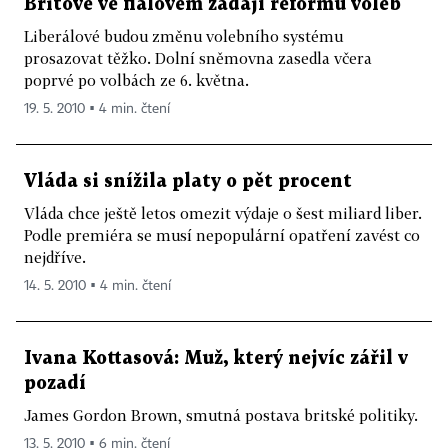
Britové ve fialovém žádají reformu voleb
Liberálové budou změnu volebního systému
prosazovat těžko. Dolní sněmovna zasedla včera
poprvé po volbách ze 6. května.
19. 5. 2010 ▪ 4 min. čtení
Vláda si snížila platy o pět procent
Vláda chce ještě letos omezit výdaje o šest miliard liber.
Podle premiéra se musí nepopulární opatření zavést co
nejdříve.
14. 5. 2010 ▪ 4 min. čtení
Ivana Kottasová: Muž, který nejvíc zářil v
pozadí
James Gordon Brown, smutná postava britské politiky.
13. 5. 2010 ▪ 6 min. čtení