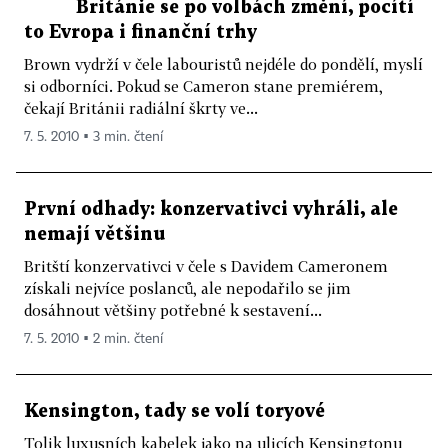
Británie se po volbách změní, pocítí
to Evropa i finanční trhy
Brown vydrží v čele labouristů nejdéle do pondělí, myslí
si odborníci. Pokud se Cameron stane premiérem,
čekají Británii radiální škrty ve...
7. 5. 2010 ▪ 3 min. čtení
První odhady: konzervativci vyhráli, ale
nemají většinu
Britští konzervativci v čele s Davidem Cameronem
získali nejvíce poslanců, ale nepodařilo se jim
dosáhnout většiny potřebné k sestavení...
7. 5. 2010 ▪ 2 min. čtení
Kensington, tady se volí toryové
Tolik luxusních kabelek jako na ulicích Kensingtonu