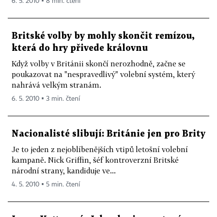
6. 5. 2010 ▪ 8 min. čtení
Britské volby by mohly skončit remízou,
která do hry přivede královnu
Když volby v Británii skončí nerozhodně, začne se
poukazovat na "nespravedlivý" volební systém, který
nahrává velkým stranám.
6. 5. 2010 ▪ 3 min. čtení
Nacionalisté slibují: Británie jen pro Brity
Je to jeden z nejoblíbenějších vtipů letošní volební
kampaně. Nick Griffin, šéf kontroverzní Britské
národní strany, kandiduje ve...
4. 5. 2010 ▪ 5 min. čtení