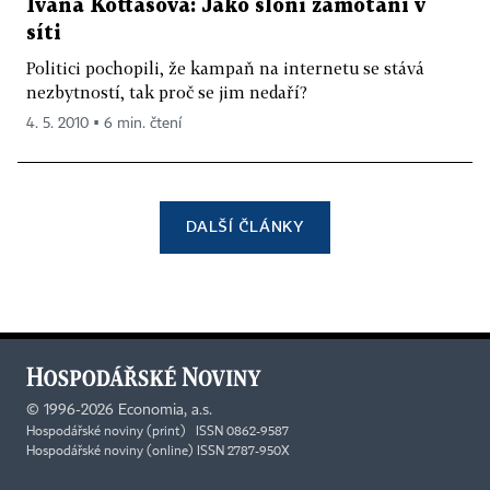
Ivana Kottasová: Jako sloni zamotaní v
síti
Politici pochopili, že kampaň na internetu se stává
nezbytností, tak proč se jim nedaří?
4. 5. 2010 ▪ 6 min. čtení
DALŠÍ ČLÁNKY
©
1996-2026
Economia, a.s.
Hospodářské noviny (print) ISSN 0862-9587
Hospodářské noviny (online) ISSN 2787-950X