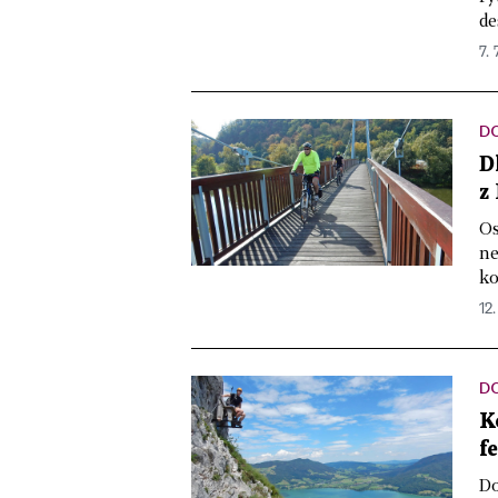
de
7. 
DO
D
z
Os
ne
ko
12.
DO
K
f
Do