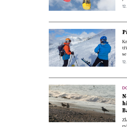
12.
P
Kr
tř
se
12.
D
N
h
B
Zl
ry