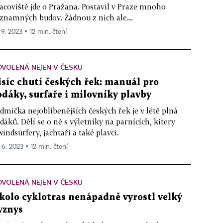
acoviště jde o Pražana. Postavil v Praze mnoho
znamných budov. Žádnou z nich ale...
 9. 2023 ▪ 12 min. čtení
VOLENÁ NEJEN V ČESKU
isíc chutí českých řek: manuál pro
odáky, surfaře i milovníky plavby
dmička nejoblíbenějších českých řek je v létě plná
dáků. Dělí se o ně s výletníky na parnících, kitery
windsurfery, jachtaři a také plavci.
 6. 2023 ▪ 12 min. čtení
VOLENÁ NEJEN V ČESKU
kolo cyklotras nenápadně vyrostl velký
yznys