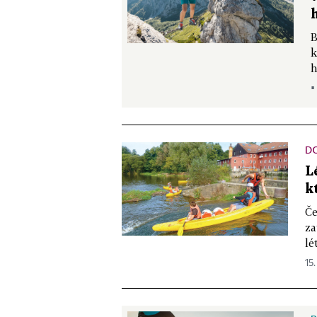
B
k
h
▪
DO
L
k
Če
za
lé
15.