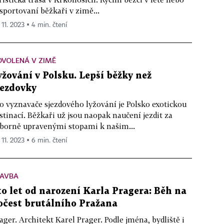
sportovaní běžkaři v zimě...
 11. 2023 ▪ 4 min. čtení
OVOLENÁ V ZIMĚ
yžování v Polsku. Lepší běžky než
jezdovky
o vyznavače sjezdového lyžování je Polsko exotickou
stinací. Běžkaři už jsou naopak naučení jezdit za
borně upravenými stopami k našim...
 11. 2023 ▪ 6 min. čtení
TAVBA
to let od narození Karla Pragera: Běh na
očest brutálního Pražana
ager. Architekt Karel Prager. Podle jména, bydliště i