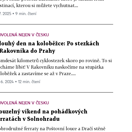
stinací, kterou si můžete vychutnat...
7. 2025 ▪ 9 min. čtení
VOLENÁ NEJEN V ČESKU
louhý den na koloběžce: Po stezkách
 Rakovníka do Prahy
mdesát kilometrů cyklostezek skoro po rovině. To si
cháme líbit! V Rakovníku naskočíme na stupátka
loběžek a zastavíme se až v Praze....
 6. 2024 ▪ 12 min. čtení
VOLENÁ NEJEN V ČESKU
ouzelný víkend na pohádkových
erratách v Solnohradu
brodružné ferraty na Poštovní louce a Dračí stěně