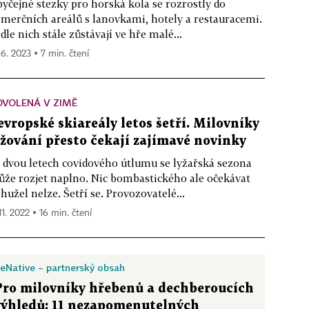
yčejné stezky pro horská kola se rozrostly do
merčních areálů s lanovkami, hotely a restauracemi.
dle nich stále zůstávají ve hře malé...
 6. 2023 ▪ 7 min. čtení
OVOLENÁ V ZIMĚ
 evropské skiareály letos šetří. Milovníky
yžování přesto čekají zajímavé novinky
 dvou letech covidového útlumu se lyžařská sezona
že rozjet naplno. Nic bombastického ale očekávat
hužel nelze. Šetří se. Provozovatelé...
11. 2022 ▪ 16 min. čtení
eNative – partnerský obsah
Pro milovníky hřebenů a dechberoucích
výhledů: 11 nezapomenutelných