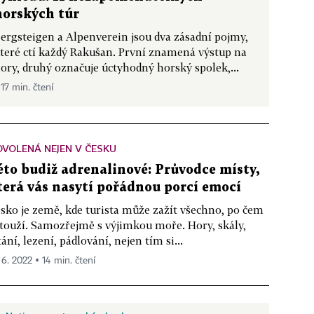
horských túr
ergsteigen a Alpenverein jsou dva zásadní pojmy,
teré ctí každý Rakušan. První znamená výstup na
ory, druhý označuje úctyhodný horský spolek,...
 17 min. čtení
VOLENÁ NEJEN V ČESKU
éto budiž adrenalinové: Průvodce místy,
terá vás nasytí pořádnou porcí emocí
sko je země, kde turista může zažít všechno, po čem
touží. Samozřejmě s výjimkou moře. Hory, skály,
tání, lezení, pádlování, nejen tím si...
 6. 2022 ▪ 14 min. čtení