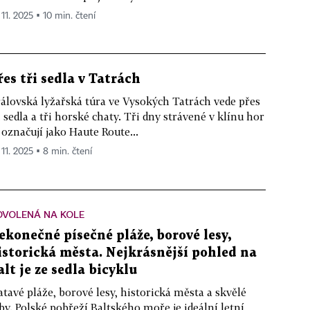
 11. 2025 ▪ 10 min. čtení
řes tři sedla v Tatrách
álovská lyžařská túra ve Vysokých Tatrách vede přes
i sedla a tři horské chaty. Tři dny strávené v klínu hor
 označují jako Haute Route...
 11. 2025 ▪ 8 min. čtení
OVOLENÁ NA KOLE
ekonečné písečné pláže, borové lesy,
istorická města. Nejkrásnější pohled na
alt je ze sedla bicyklu
atavé pláže, borové lesy, historická města a skvělé
by. Polské pobřeží Baltského moře je ideální letní