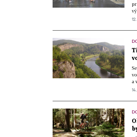
pr
vý
12.
DO
T
v
Se
vo
a 
14.
DO
O
b