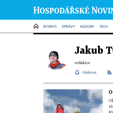
HOME
BYZNYS
ZPRÁVY
NÁZORY
TECH
Jakub T
redaktor
Odebírat
O
Ok
zá
je