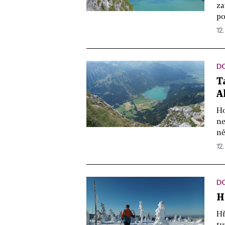
za
po
12
DO
T
A
Ho
ne
ně
12
D
H
Hř
tu