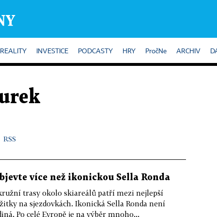
REALITY
INVESTICE
PODCASTY
HRY
PročNe
ARCHIV
D
urek
RSS
bjevte více než ikonickou Sella Ronda
ružní trasy okolo skiareálů patří mezi nejlepší
žitky na sjezdovkách. Ikonická Sella Ronda není
diná. Po celé Evropě je na výběr mnoho...