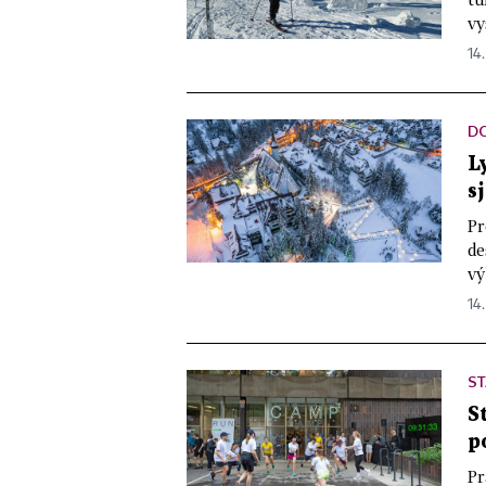
vy
14.
D
L
s
Pr
de
vý
14.
S
S
p
Pr