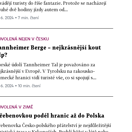
vádějí turisty do říše fantazie. Protože se nacházejí
uhé dvě hodiny jízdy autem od...
. 6. 2024 ▪ 7 min. čtení
VOLENÁ NEJEN V ČESKU
annheimer Berge – nejkrásnější kout
lp?
rské údolí Tannheimer Tal je považováno za
jkrásnější v Evropě. V Tyrolsku na rakousko-
mecké hranici vidí turisté vše, co si spojují s...
. 6. 2024 ▪ 10 min. čtení
OVOLENÁ V ZIMĚ
řebenovkou podél hranic až do Polska
ebenovka Česko‑polského přátelství je nejdůležitější
ristická trasa v Krkonoších. Rychlí běžci v létě nebo