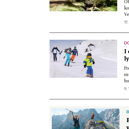
Ob
ko
Ve
17.
D
I
l
Po
mů
bo
9. 
B