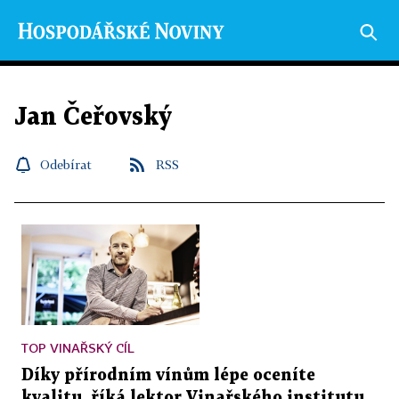
Jan Čeřovský
Odebírat
RSS
TOP VINAŘSKÝ CÍL
Díky přírodním vínům lépe oceníte
kvalitu, říká lektor Vinařského institutu