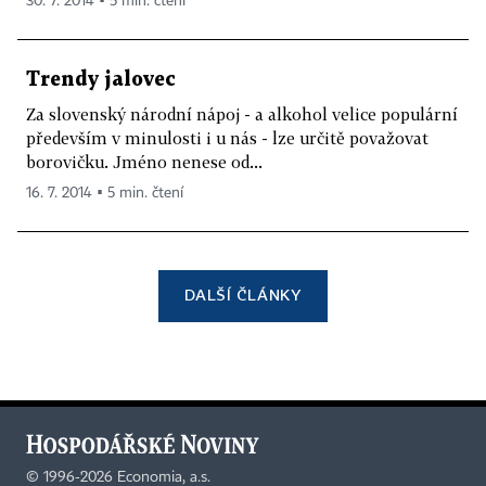
30. 7. 2014 ▪ 5 min. čtení
Trendy jalovec
Za slovenský národní nápoj - a alkohol velice populární
především v minulosti i u nás - lze určitě považovat
borovičku. Jméno nenese od...
16. 7. 2014 ▪ 5 min. čtení
DALŠÍ ČLÁNKY
©
1996-2026
Economia, a.s.