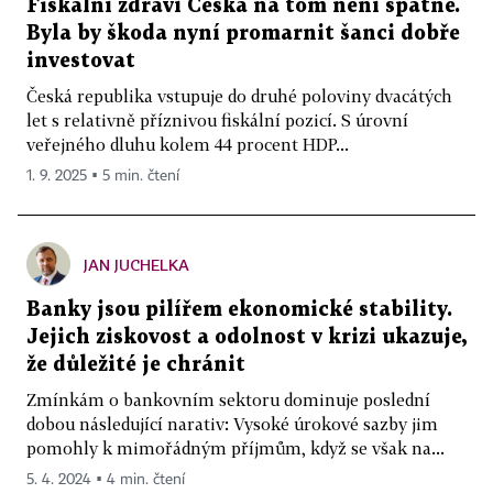
Fiskální zdraví Česka na tom není špatně.
Byla by škoda nyní promarnit šanci dobře
investovat
Česká republika vstupuje do druhé poloviny dvacátých
let s relativně příznivou fiskální pozicí. S úrovní
veřejného dluhu kolem 44 procent HDP...
1. 9. 2025 ▪ 5 min. čtení
JAN JUCHELKA
Banky jsou pilířem ekonomické stability.
Jejich ziskovost a odolnost v krizi ukazuje,
že důležité je chránit
Zmínkám o bankovním sektoru dominuje poslední
dobou následující narativ: Vysoké úrokové sazby jim
pomohly k mimořádným příjmům, když se však na...
5. 4. 2024 ▪ 4 min. čtení