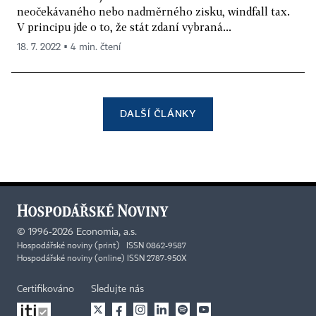
neočekávaného nebo nadměrného zisku, windfall tax.
V principu jde o to, že stát zdaní vybraná...
18. 7. 2022 ▪ 4 min. čtení
DALŠÍ ČLÁNKY
©
1996-2026
Economia, a.s.
Hospodářské noviny (print) ISSN 0862-9587
Hospodářské noviny (online) ISSN 2787-950X
Certifikováno
Sledujte nás