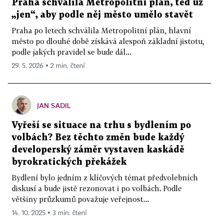
Praha schválila Metropolitní plán, teď už
„jen“, aby podle něj město umělo stavět
Praha po letech schválila Metropolitní plán, hlavní
město po dlouhé době získává alespoň základní jistotu,
podle jakých pravidel se bude dál...
29. 5. 2026 ▪ 2 min. čtení
JAN SADIL
Vyřeší se situace na trhu s bydlením po
volbách? Bez těchto změn bude každý
developerský záměr vystaven kaskádě
byrokratických překážek
Bydlení bylo jedním z klíčových témat předvolebních
diskusí a bude jistě rezonovat i po volbách. Podle
většiny průzkumů považuje veřejnost...
14. 10. 2025 ▪ 3 min. čtení