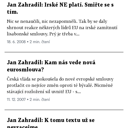
Jan Zahradil: Irské NE platí. Smiřte se s
tím.
Nic se nenaučili, nic nezapomněli. Tak by se daly
shrnout reakce některých lídrů EU na irské zamítnutí
lisabonské smlouvy. Prý je třeba v...
18. 6. 2008 ▪ 2 min. čtení
Jan Zahradil: Kam nás vede nová
eurosmlouva?
Česká vláda se pokoušela do nové evropské smlouvy
protlačit co nejvíce změn oproti té bývalé. Nicméně
stávající rozložení sil uvnitř EU - s...
11. 12. 2007 ▪ 2 min. čtení
Jan Zahradil: K tomu textu už se
nevracejme