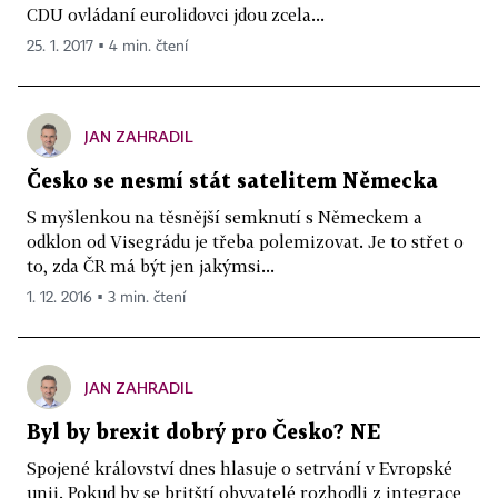
CDU ovládaní eurolidovci jdou zcela...
25. 1. 2017 ▪ 4 min. čtení
JAN ZAHRADIL
Česko se nesmí stát satelitem Německa
S myšlenkou na těsnější semknutí s Německem a
odklon od Visegrádu je třeba polemizovat. Je to střet o
to, zda ČR má být jen jakýmsi...
1. 12. 2016 ▪ 3 min. čtení
JAN ZAHRADIL
Byl by brexit dobrý pro Česko? NE
Spojené království dnes hlasuje o setrvání v Evropské
unii. Pokud by se britští obyvatelé rozhodli z integrace