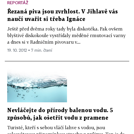
REPORTÁŽ
Řezaná piva jsou zvrhlost. V Jihlavě vás
naučí uvařit si třeba Ignáce
Ještě před dvěma roky tady byla diskotéka. Pak ovšem
blyštivé diskokoule vystřídaly měděné rmutovací varny
a dnes si v Radničním pivovaru v...
19. 10. 2012 ▪ 7 min. čtení
Nevláčejte do přírody balenou vodu. 5
způsobů, jak ošetřit vodu z pramene
Turisté, kteří s sebou vláčí lahve s vodou, jsou
celosvětovou připomínkou strachu z průjmu. Ten je do