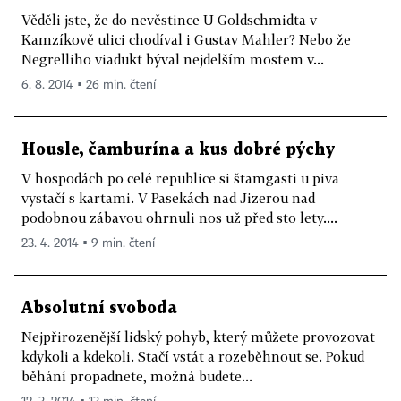
Věděli jste, že do nevěstince U Goldschmidta v
Kamzíkově ulici chodíval i Gustav Mahler? Nebo že
Negrelliho viadukt býval nejdelším mostem v...
6. 8. 2014 ▪ 26 min. čtení
Housle, čamburína a kus dobré pýchy
V hospodách po celé republice si štamgasti u piva
vystačí s kartami. V Pasekách nad Jizerou nad
podobnou zábavou ohrnuli nos už před sto lety....
23. 4. 2014 ▪ 9 min. čtení
Absolutní svoboda
Nejpřirozenější lidský pohyb, který můžete provozovat
kdykoli a kdekoli. Stačí vstát a rozeběhnout se. Pokud
běhání propadnete, možná budete...