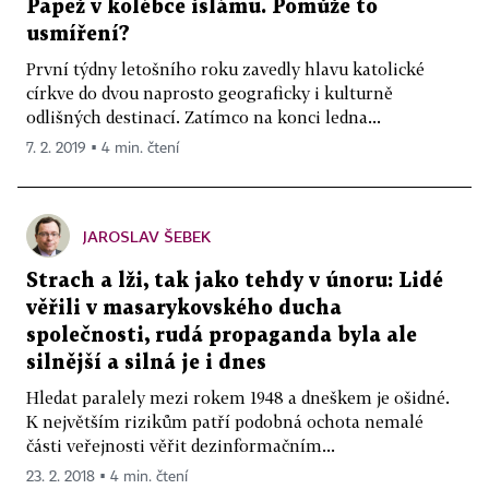
Papež v kolébce islámu. Pomůže to
usmíření?
První týdny letošního roku zavedly hlavu katolické
církve do dvou naprosto geograficky i kulturně
odlišných destinací. Zatímco na konci ledna...
7. 2. 2019 ▪ 4 min. čtení
JAROSLAV ŠEBEK
Strach a lži, tak jako tehdy v únoru: Lidé
věřili v masarykovského ducha
společnosti, rudá propaganda byla ale
silnější a silná je i dnes
Hledat paralely mezi rokem 1948 a dneškem je ošidné.
K největším rizikům patří podobná ochota nemalé
části veřejnosti věřit dezinformačním...
23. 2. 2018 ▪ 4 min. čtení