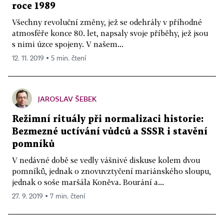
roce 1989
Všechny revoluční změny, jež se odehrály v příhodné
atmosféře konce 80. let, napsaly svoje příběhy, jež jsou
s nimi úzce spojeny. V našem...
12. 11. 2019 ▪ 5 min. čtení
JAROSLAV ŠEBEK
Režimní rituály při normalizaci historie:
Bezmezné uctívání vůdců a SSSR i stavění
pomníků
V nedávné době se vedly vášnivé diskuse kolem dvou
pomníků, jednak o znovuvztyčení ma­riánského sloupu,
jednak o soše maršála Koněva. Bourání a...
27. 9. 2019 ▪ 7 min. čtení