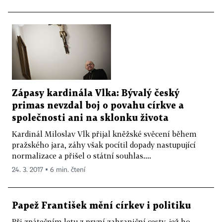
Zápasy kardinála Vlka: Bývalý český
primas nevzdal boj o povahu církve a
společnosti ani na sklonku života
Kardinál Miloslav Vlk přijal kněžské svěcení během
pražského jara, záhy však pocítil dopady nastupující
normalizace a přišel o státní souhlas....
24. 3. 2017 ▪ 6 min. čtení
Papež František mění církev i politiku
Při zpátečním letu z první zahraniční cesty, jež ho