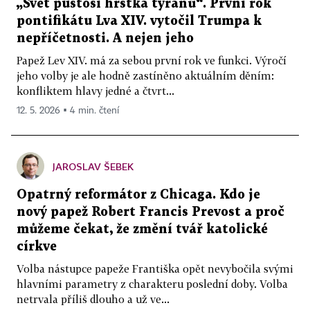
„Svět pustoší hrstka tyranů“. První rok
pontifikátu Lva XIV. vytočil Trumpa k
nepříčetnosti. A nejen jeho
Papež Lev XIV. má za sebou první rok ve funkci. Výročí
jeho volby je ale hodně zastíněno aktuálním děním:
konfliktem hlavy jedné a čtvrt...
12. 5. 2026 ▪ 4 min. čtení
JAROSLAV ŠEBEK
Opatrný reformátor z Chicaga. Kdo je
nový papež Robert Francis Prevost a proč
můžeme čekat, že změní tvář katolické
církve
Volba nástupce papeže Františka opět nevybočila svými
hlavními parametry z charakteru poslední doby. Volba
netrvala příliš dlouho a už ve...