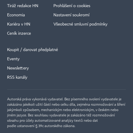
Tiráž redakce HN
Prohlášení o cookies
Economia
Nastavení soukromí
Kariéra v HN
Všeobecné smluvní podmínky
Ceník inzerce
Koupit / darovat předplatné
Eventy
Newslettery
×
RSS kanály
Autorská práva vykonává vydavatel. Bez písemného svolení vydavatele je
zakázáno jakékoli užití částí nebo celku díla, zejména rozmnožování a šíření
jakýmkoli způsobem, mechanickým nebo elektronickým, v českém nebo
jiném jazyce. Bez souhlasu vydavatele je zakázáno též rozmnožování
obsahu pro účely automatizované analýzy textů nebo dat
podle ustanovení § 39c autorského zákona.