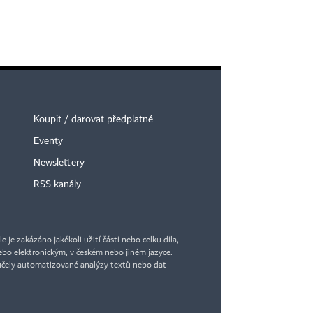
Koupit / darovat předplatné
Eventy
Newslettery
RSS kanály
je zakázáno jakékoli užití částí nebo celku díla,
bo elektronickým, v českém nebo jiném jazyce.
účely automatizované analýzy textů nebo dat