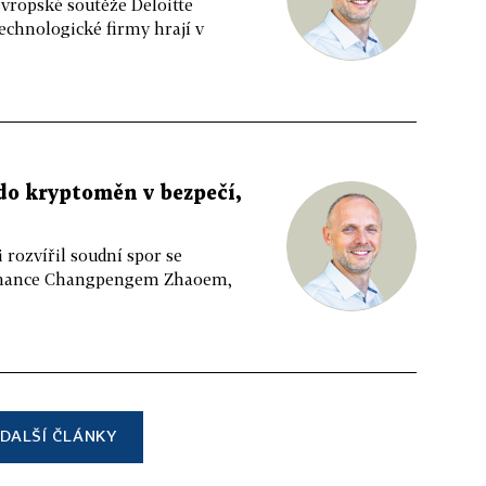
evropské soutěže Deloitte
echnologické firmy hrají v
 do kryptoměn v bezpečí,
rozvířil soudní spor se
inance Changpengem Zhaoem,
DALŠÍ ČLÁNKY