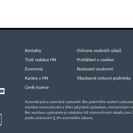
Kontakty
Ochrana osobních údajů
Tiráž redakce HN
Prohlášení o cookies
Economia
Nastavení soukromí
Kariéra v HN
Všeobecné smluvní podmínky
Ceník inzerce
Autorská práva vykonává vydavatel. Bez písemného svolení vydavatele 
zejména rozmnožování a šíření jakýmkoli způsobem, mechanickým ne
Bez souhlasu vydavatele je zakázáno též rozmnožování obsahu pro 
podle ustanovení § 39c autorského zákona.