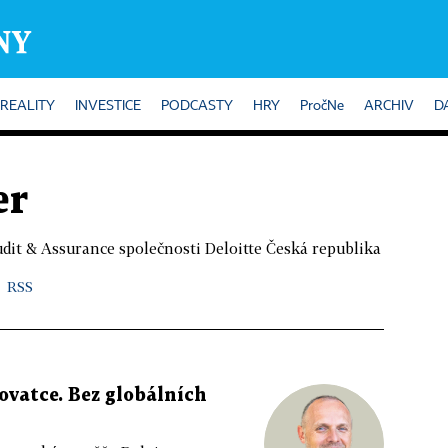
REALITY
INVESTICE
PODCASTY
HRY
PročNe
ARCHIV
D
er
udit & Assurance společnosti Deloitte Česká republika
RSS
žovatce. Bez globálních