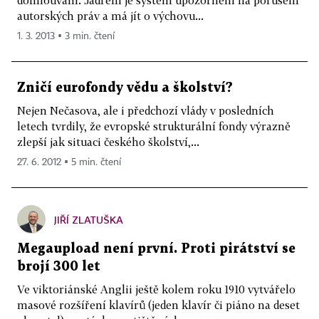
domlouvání. Jádrem je systém upozornění na porušení
autorských práv a má jít o výchovu...
1. 3. 2013 ▪ 3 min. čtení
Zničí eurofondy vědu a školství?
Nejen Nečasova, ale i předchozí vlády v posledních
letech tvrdily, že evropské strukturální fondy výrazně
zlepší jak situaci českého školství,...
27. 6. 2012 ▪ 5 min. čtení
JIŘÍ ZLATUŠKA
Megaupload není první. Proti pirátství se
brojí 300 let
Ve viktoriánské Anglii ještě kolem roku 1910 vytvářelo
masové rozšíření klavírů (jeden klavír či piáno na deset