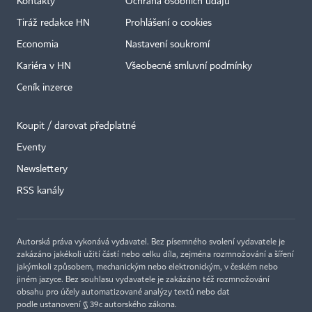
Kontakty
Ochrana osobních údajů
Tiráž redakce HN
Prohlášení o cookies
Economia
Nastavení soukromí
Kariéra v HN
Všeobecné smluvní podmínky
Ceník inzerce
Koupit / darovat předplatné
Eventy
Newslettery
RSS kanály
Autorská práva vykonává vydavatel. Bez písemného svolení vydavatele je
zakázáno jakékoli užití částí nebo celku díla, zejména rozmnožování a šíření
jakýmkoli způsobem, mechanickým nebo elektronickým, v českém nebo
jiném jazyce. Bez souhlasu vydavatele je zakázáno též rozmnožování
obsahu pro účely automatizované analýzy textů nebo dat
podle ustanovení § 39c autorského zákona.