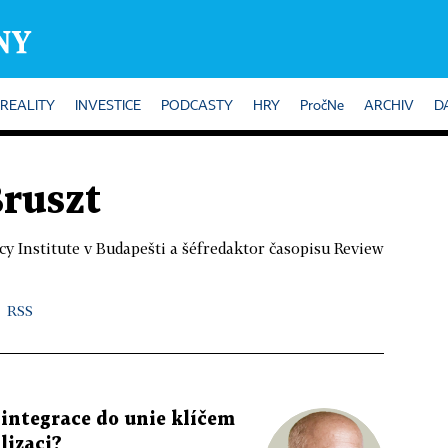
REALITY
INVESTICE
PODCASTY
HRY
PročNe
ARCHIV
D
Bruszt
y Institute v Budapešti a šéfredaktor časopisu Review
RSS
 integrace do unie klíčem
lizaci?