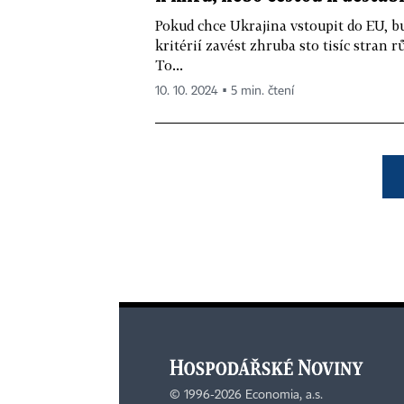
Pokud chce Ukrajina vstoupit do EU, 
kritérií zavést zhruba sto tisíc stran 
To...
10. 10. 2024 ▪ 5 min. čtení
©
1996-2026
Economia, a.s.