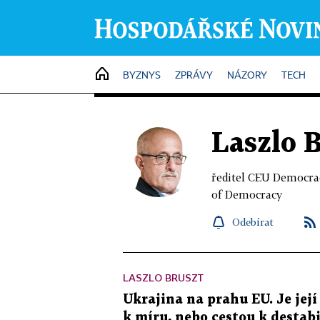
HOME
BYZNYS
ZPRÁVY
NÁZORY
TECH
Laszlo 
ředitel CEU Democrac
of Democracy
Odebírat
LASZLO BRUSZT
Ukrajina na prahu EU. Je její
k míru, nebo cestou k destabi