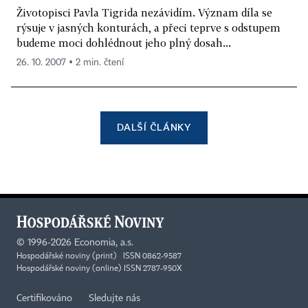
Životopisci Pavla Tigrida nezávidím. Význam díla se
rýsuje v jasných konturách, a přeci teprve s odstupem
budeme moci dohlédnout jeho plný dosah...
26. 10. 2007 ▪ 2 min. čtení
DALŠÍ ČLÁNKY
©
1996-2026
Economia, a.s.
Hospodářské noviny (print) ISSN 0862-9587
Hospodářské noviny (online) ISSN 2787-950X
Certifikováno
Sledujte nás