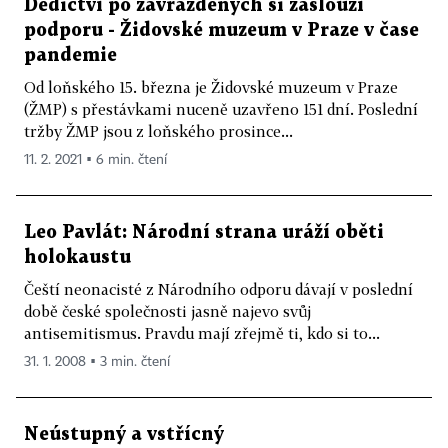
Dědictví po zavražděných si zaslouží
podporu - Židovské muzeum v Praze v čase
pandemie
Od loňského 15. března je Židovské muzeum v Praze
(ŽMP) s přestávkami nuceně uzavřeno 151 dní. Poslední
tržby ŽMP jsou z loňského prosince...
11. 2. 2021 ▪ 6 min. čtení
Leo Pavlát: Národní strana uráží oběti
holokaustu
Čeští neonacisté z Národního odporu dávají v poslední
době české společnosti jasně najevo svůj
antisemitismus. Pravdu mají zřejmě ti, kdo si to...
31. 1. 2008 ▪ 3 min. čtení
Neústupný a vstřícný