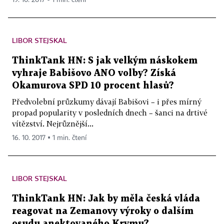
19. 10. 2017 ▪ 1 min. čtení
LIBOR STEJSKAL
ThinkTank HN: S jak velkým náskokem
vyhraje Babišovo ANO volby? Získá
Okamurova SPD 10 procent hlasů?
Předvolební průzkumy dávají Babišovi – i přes mírný
propad popularity v posledních dnech – šanci na drtivé
vítězství. Nejrůznější...
16. 10. 2017 ▪ 1 min. čtení
LIBOR STEJSKAL
ThinkTank HN: Jak by měla česká vláda
reagovat na Zemanovy výroky o dalším
osudu anektovaného Krymu?