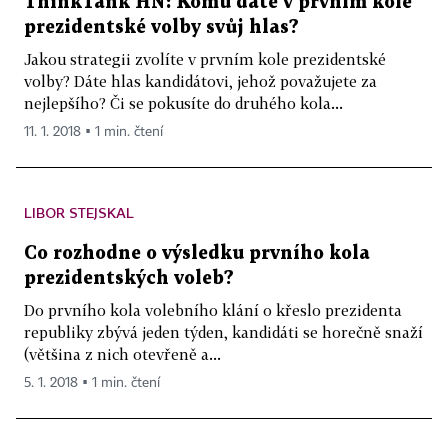
ThinkTank HN: Komu dáte v prvním kole
prezidentské volby svůj hlas?
Jakou strategii zvolíte v prvním kole prezidentské
volby? Dáte hlas kandidátovi, jehož považujete za
nejlepšího? Či se pokusíte do druhého kola...
11. 1. 2018 ▪ 1 min. čtení
LIBOR STEJSKAL
Co rozhodne o výsledku prvního kola
prezidentských voleb?
Do prvního kola volebního klání o křeslo prezidenta
republiky zbývá jeden týden, kandidáti se horečně snaží
(většina z nich otevřeně a...
5. 1. 2018 ▪ 1 min. čtení