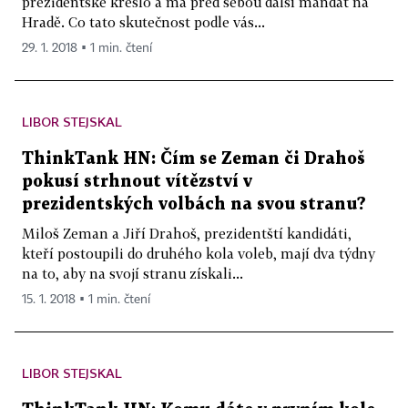
prezidentské křeslo a má před sebou další mandát na
Hradě. Co tato skutečnost podle vás...
29. 1. 2018 ▪ 1 min. čtení
LIBOR STEJSKAL
ThinkTank HN: Čím se Zeman či Drahoš
pokusí strhnout vítězství v
prezidentských volbách na svou stranu?
Miloš Zeman a Jiří Drahoš, prezidentští kandidáti,
kteří postoupili do druhého kola voleb, mají dva týdny
na to, aby na svojí stranu získali...
15. 1. 2018 ▪ 1 min. čtení
LIBOR STEJSKAL