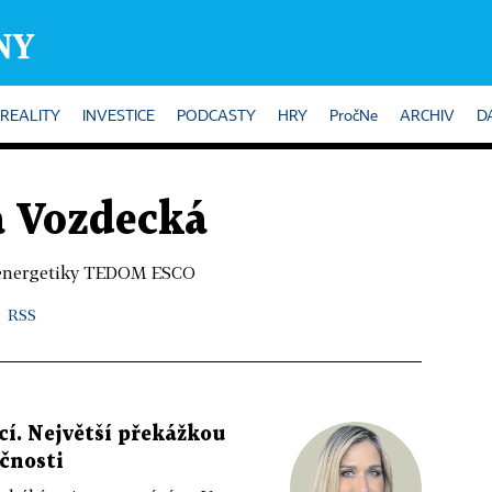
REALITY
INVESTICE
PODCASTY
HRY
PročNe
ARCHIV
D
 Vozdecká
é energetiky TEDOM ESCO
RSS
í. Největší překážkou
čnosti