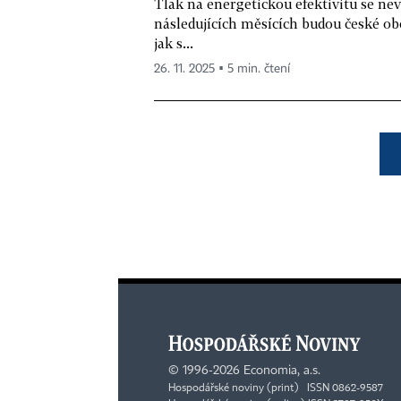
Tlak na energetickou efektivitu se n
následujících měsících budou české obc
jak s...
26. 11. 2025 ▪ 5 min. čtení
©
1996-2026
Economia, a.s.
Hospodářské noviny (print) ISSN 0862-9587