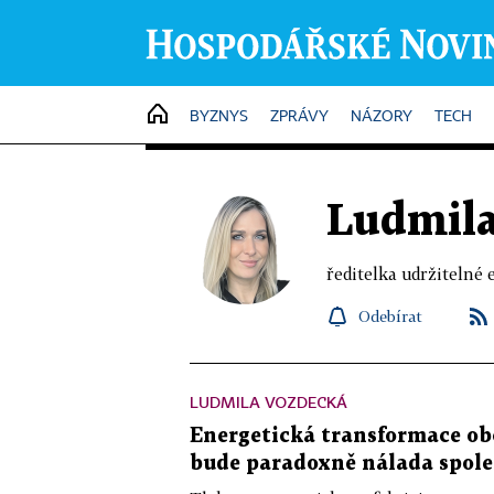
HOME
BYZNYS
ZPRÁVY
NÁZORY
TECH
Ludmila
ředitelka udržiteln
Odebírat
LUDMILA VOZDECKÁ
Energetická transformace obc
bude paradoxně nálada spole