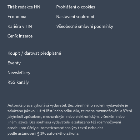
Tiráž redakce HN
Prohlášení o cookies
Economia
Nastavení soukromí
Kariéra v HN
Všeobecné smluvní podmínky
Ceník inzerce
Koupit / darovat předplatné
Eventy
Newslettery
×
RSS kanály
Autorská práva vykonává vydavatel. Bez písemného svolení vydavatele je
zakázáno jakékoli užití částí nebo celku díla, zejména rozmnožování a šíření
jakýmkoli způsobem, mechanickým nebo elektronickým, v českém nebo
jiném jazyce. Bez souhlasu vydavatele je zakázáno též rozmnožování
obsahu pro účely automatizované analýzy textů nebo dat
podle ustanovení § 39c autorského zákona.