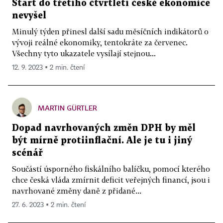
Start do třetího čtvrtletí české ekonomice
nevyšel
Minulý týden přinesl další sadu měsíčních indikátorů o
vývoji reálné ekonomiky, tentokráte za červenec.
Všechny tyto ukazatele vysílají stejnou...
12. 9. 2023 ▪ 2 min. čtení
MARTIN GÜRTLER
Dopad navrhovaných změn DPH by měl
být mírně protiinflační. Ale je tu i jiný
scénář
Součástí úsporného fiskálního balíčku, pomocí kterého
chce česká vláda zmírnit deficit veřejných financí, jsou i
navrhované změny daně z přidané...
27. 6. 2023 ▪ 2 min. čtení