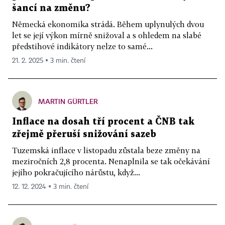
šancí na změnu?
Německá ekonomika strádá. Během uplynulých dvou
let se její výkon mírně snižoval a s ohledem na slabé
předstihové indikátory nelze to samé...
21. 2. 2025 ▪ 3 min. čtení
MARTIN GÜRTLER
Inflace na dosah tří procent a ČNB tak
zřejmě přeruší snižování sazeb
Tuzemská inflace v listopadu zůstala beze změny na
meziročních 2,8 procenta. Nenaplnila se tak očekávání
jejího pokračujícího nárůstu, když...
12. 12. 2024 ▪ 3 min. čtení