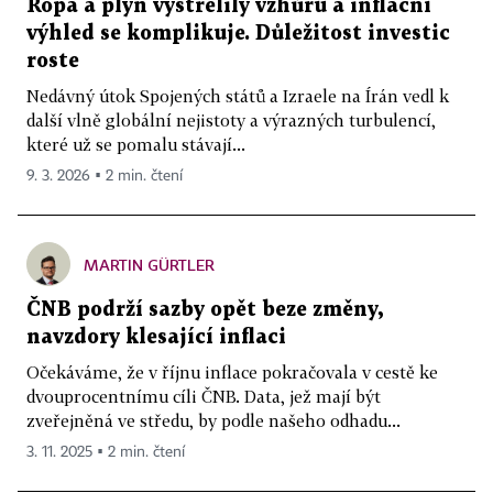
Ropa a plyn vystřelily vzhůru a inflační
výhled se komplikuje. Důležitost investic
roste
Nedávný útok Spojených států a Izraele na Írán vedl k
další vlně globální nejistoty a výrazných turbulencí,
které už se pomalu stávají...
9. 3. 2026 ▪ 2 min. čtení
MARTIN GÜRTLER
ČNB podrží sazby opět beze změny,
navzdory klesající inflaci
Očekáváme, že v říjnu inflace pokračovala v cestě ke
dvouprocentnímu cíli ČNB. Data, jež mají být
zveřejněná ve středu, by podle našeho odhadu...
3. 11. 2025 ▪ 2 min. čtení