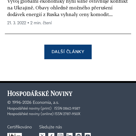
Vývoj globální ekonomiky nyní silně ovlivňuje konflikt
na Ukrajině. Obavy ohledně možného přerušení
dodávek energií z Ruska vyhnaly ceny komodit...
21. 3. 2022 ▪ 2 min. čtení
DALŠÍ ČLÁNKY
©
1996-2026
Economia, a.s.
Hospodářské noviny (print) ISSN 0862-9587
Hospodářské noviny (online) ISSN 2787-950X
Certifikováno
Sledujte nás