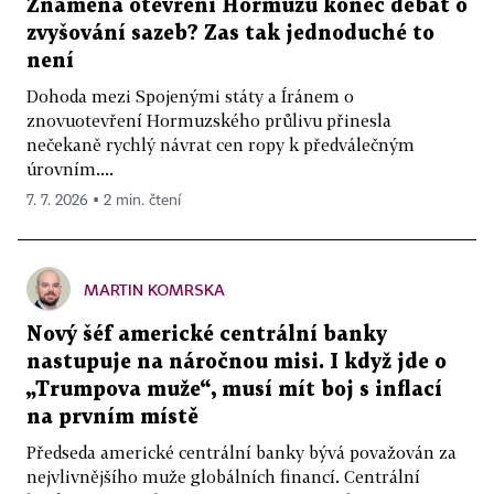
Znamená otevření Hormuzu konec debat o
zvyšování sazeb? Zas tak jednoduché to
není
Dohoda mezi Spojenými státy a Íránem o
znovuotevření Hormuzského průlivu přinesla
nečekaně rychlý návrat cen ropy k předválečným
úrovním....
7. 7. 2026 ▪ 2 min. čtení
MARTIN KOMRSKA
Nový šéf americké centrální banky
nastupuje na náročnou misi. I když jde o
„Trumpova muže“, musí mít boj s inflací
na prvním místě
Předseda americké centrální banky bývá považován za
nejvlivnějšího muže globálních financí. Centrální