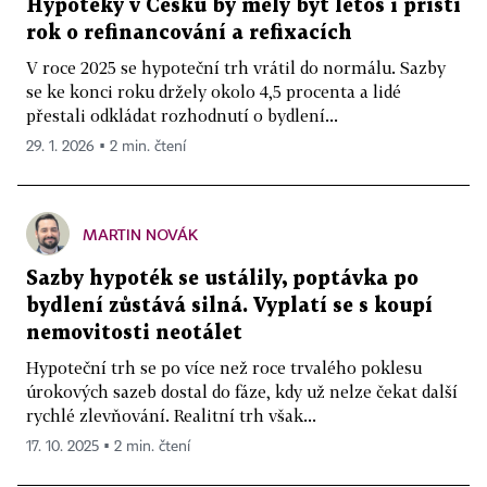
Hypotéky v Česku by měly být letos i příští
rok o refinancování a refixacích
V roce 2025 se hypoteční trh vrátil do normálu. Sazby
se ke konci roku držely okolo 4,5 procenta a lidé
přestali odkládat rozhodnutí o bydlení...
29. 1. 2026 ▪ 2 min. čtení
MARTIN NOVÁK
Sazby hypoték se ustálily, poptávka po
bydlení zůstává silná. Vyplatí se s koupí
nemovitosti neotálet
Hypoteční trh se po více než roce trvalého poklesu
úrokových sazeb dostal do fáze, kdy už nelze čekat další
rychlé zlevňování. Realitní trh však...
17. 10. 2025 ▪ 2 min. čtení