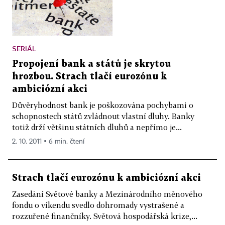
SERIÁL
Propojení bank a států je skrytou
hrozbou. Strach tlačí eurozónu k
ambiciózní akci
Důvěryhodnost bank je poškozována pochybami o
schopnostech států zvládnout vlastní dluhy. Banky
totiž drží většinu státních dluhů a nepřímo je...
2. 10. 2011 ▪ 6 min. čtení
Strach tlačí eurozónu k ambiciózní akci
Zasedání Světové banky a Mezinárodního měnového
fondu o víkendu svedlo dohromady vystrašené a
rozzuřené finančníky. Světová hospodářská krize,...