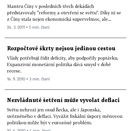
Mantru Číny v posledních třech dekádách
představovaly "reformy a otevření se světu". Díky ní se
z Číny stala nejen ekonomická supervelmoc, ale...
24. 3. 2011 ▪ 5 min. čtení
Rozpočtové škrty nejsou jedinou cestou
Vlády potřebují řídit deficity, aby podpořily poptávku.
Expanzivní monetární politika dává smysl v době
recese.
16. 9. 2010 ▪ 3 min. čtení
Nezvládnuté šetření může vyvolat deflaci
Světu nehrozí jen osud Řecka, ale i Japonska,
uvězněného v deflaci. Vyvážit fiskální úspory měnovou
politikou může být v eurozóně problém.
10. 6. 2010 ▪ 4 min. čtení