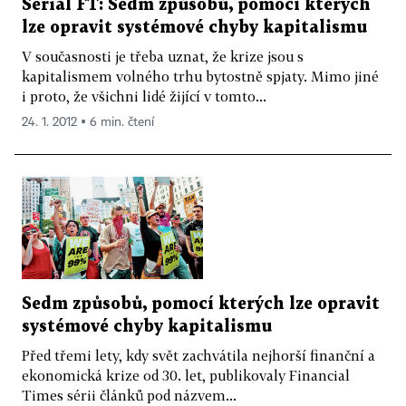
Seriál FT: Sedm způsobů, pomocí kterých
lze opravit systémové chyby kapitalismu
V současnosti je třeba uznat, že krize jsou s
kapitalismem volného trhu bytostně spjaty. Mimo jiné
i proto, že všichni lidé žijící v tomto...
24. 1. 2012 ▪ 6 min. čtení
Sedm způsobů, pomocí kterých lze opravit
systémové chyby kapitalismu
Před třemi lety, kdy svět zachvátila nejhorší finanční a
ekonomická krize od 30. let, publikovaly Financial
Times sérii článků pod názvem...