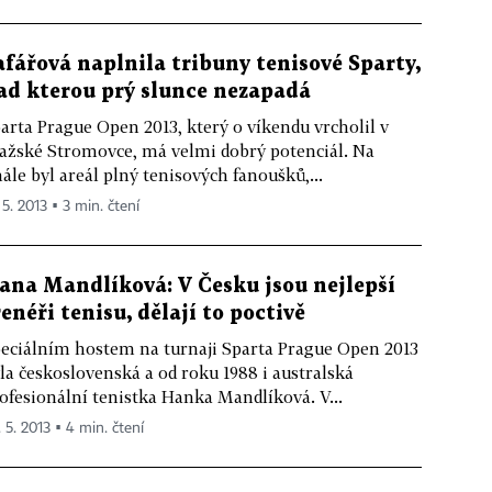
afářová naplnila tribuny tenisové Sparty,
ad kterou prý slunce nezapadá
arta Prague Open 2013, který o víkendu vrcholil v
ažské Stromovce, má velmi dobrý potenciál. Na
nále byl areál plný tenisových fanoušků,...
 5. 2013 ▪ 3 min. čtení
ana Mandlíková: V Česku jsou nejlepší
renéři tenisu, dělají to poctivě
eciálním hostem na turnaji Sparta Prague Open 2013
la československá a od roku 1988 i australská
ofesionální tenistka Hanka Mandlíková. V...
. 5. 2013 ▪ 4 min. čtení