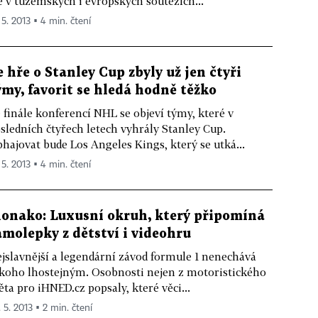
e v tuzemských i evropských soutěžích...
 5. 2013 ▪ 4 min. čtení
e hře o Stanley Cup zbyly už jen čtyři
ýmy, favorit se hledá hodně těžko
 finále konferencí NHL se objeví týmy, které v
sledních čtyřech letech vyhrály Stanley Cup.
hajovat bude Los Angeles Kings, který se utká...
 5. 2013 ▪ 4 min. čtení
onako: Luxusní okruh, který připomíná
amolepky z dětství i videohru
jslavnější a legendární závod formule 1 nenechává
koho lhostejným. Osobnosti nejen z motoristického
ěta pro iHNED.cz popsaly, které věci...
 5. 2013 ▪ 2 min. čtení