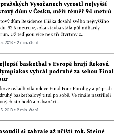
 pražských Vysočanech vyrostl nejvyšší
ytový dům v Česku, měří téměř 94 metrů
tový dům Rezidence Eliška dosáhl svého nejvyššího
du. 93,6 metru vysoká stavba stála půl miliardy
run. Už teď jsou více než tři čtvrtiny z...
 5. 2013 ▪ 2 min. čtení
ejlepší basketbal v Evropě hrají Řekové.
lympiakos vyhrál podruhé za sebou Final
our
kové ovládli víkendové Final Four Euroligy a připsali
 druhý basketbalový titul po sobě. Ve finále nastříleli
vných sto bodů a o dvanáct...
 5. 2013 ▪ 2 min. čtení
osoudil si zahraje až příští rok. Stejné