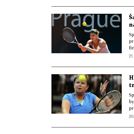
Š
n
Sp
pr
fi
21.
H
t
Sp
by
pr
20