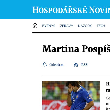
HOME
BYZNYS
ZPRÁVY
NÁZORY
TECH
Martina Pospíš
Odebírat
RSS
H
m
Če
mi
it