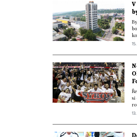
V
b
By
bo
ko
15.
N
O
F
Ře
si
ro
13.
D