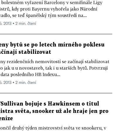
 bolestném vyřazení Barcelony v semifinále Ligy
strů, kdy proti Bayernu vyhořela jako Národní
vadlo, se teď španělský tým soustředí na...
5. 2013 ▪ 2 min. čtení
eny bytů se po letech mírného poklesu
ačínají stabilizovat
ny rezidenčních nemovitostí se začínají stabilizovat
to jak u u novostaveb, tak i u starších bytů. Potvrzují
 data posledního HB Indexu...
5. 2013 ▪ 2 min. čtení
'Sullivan bojuje s Hawkinsem o titul
istra světa, snooker už ale hraje jen pro
eníze
ončil druhý týden mistrovství světa ve snookeru, v