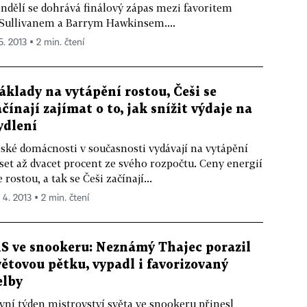
ndělí se dohrává finálový zápas mezi favoritem
Sullivanem a Barrym Hawkinsem....
5. 2013 ▪ 2 min. čtení
áklady na vytápění rostou, Češi se
ačínají zajímat o to, jak snížit výdaje na
ydlení
ské domácnosti v současnosti vydávají na vytápění
set až dvacet procent ze svého rozpočtu. Ceny energií
e rostou, a tak se Češi začínají...
 4. 2013 ▪ 2 min. čtení
S ve snookeru: Neznámý Thajec porazil
větovou pětku, vypadl i favorizovaný
elby
vní týden mistrovství světa ve snookeru přinesl