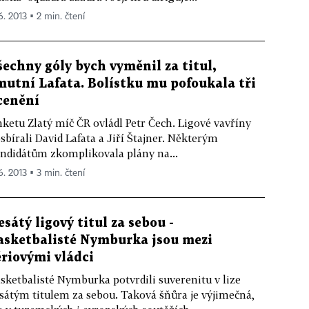
6. 2013 ▪ 2 min. čtení
šechny góly bych vyměnil za titul,
mutní Lafata. Bolístku mu pofoukala tři
cenění
ketu Zlatý míč ČR ovládl Petr Čech. Ligové vavříny
sbírali David Lafata a Jiří Štajner. Některým
ndidátům zkomplikovala plány na...
6. 2013 ▪ 3 min. čtení
esátý ligový titul za sebou -
asketbalisté Nymburka jsou mezi
ériovými vládci
sketbalisté Nymburka potvrdili suverenitu v lize
sátým titulem za sebou. Taková šňůra je výjimečná,