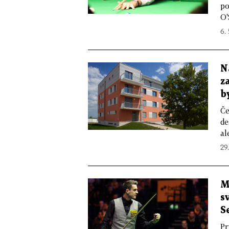
po
O'
6. 
N
z
b
Če
de
al
29.
M
s
S
Pr