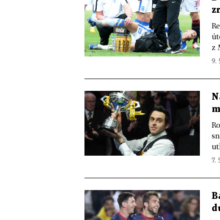
z
Re
út
z 
9. 
N
m
Ro
sn
ut
7. 
B
d