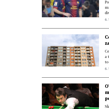
Po
mi
di
6. 
C
z
Ce
a 
to
6. 
O
m
p
Sk