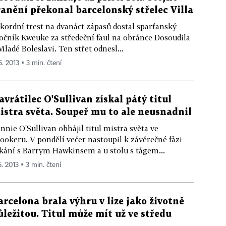
ranění překonal barcelonský střelec Villa
kordní trest na dvanáct zápasů dostal sparťanský
očník Kweuke za středeční faul na obránce Dosoudila
Mladé Boleslavi. Ten střet odnesl...
5. 2013 ▪ 3 min. čtení
avrátilec O'Sullivan získal pátý titul
istra světa. Soupeř mu to ale neusnadnil
nnie O'Sullivan obhájil titul mistra světa ve
ookeru. V pondělí večer nastoupil k závěrečné fázi
kání s Barrym Hawkinsem a u stolu s tágem...
5. 2013 ▪ 3 min. čtení
arcelona brala výhru v lize jako životně
ůležitou. Titul může mít už ve středu