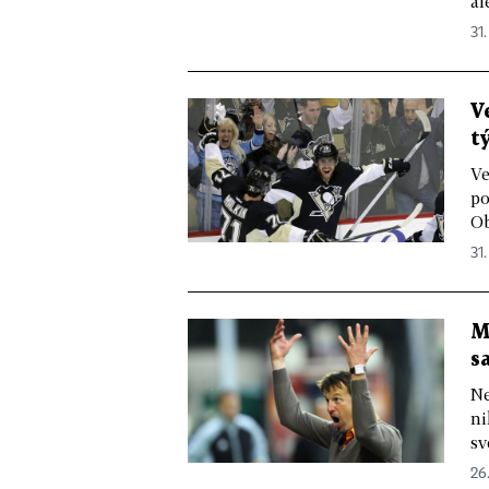
al
31.
V
t
Ve
po
Ob
31.
M
s
Ne
ni
sv
26.