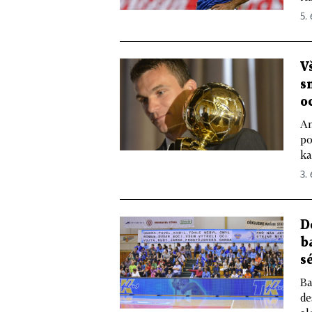
5. 
V
s
o
An
po
ka
3. 
D
b
s
Ba
de