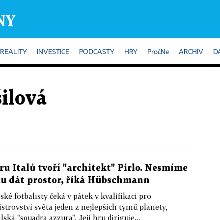
REALITY
INVESTICE
PODCASTY
HRY
PročNe
ARCHIV
D
ilová
ru Italů tvoří "architekt" Pirlo. Nesmíme
u dát prostor, říká Hübschmann
ské fotbalisty čeká v pátek v kvalifikaci pro
strovství světa jeden z nejlepších týmů planety,
alská "squadra azzura". Její hru diriguje...