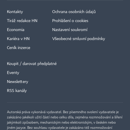
Kontakty
Ochrana osobních údajů
Tiráž redakce HN
Prohlášení o cookies
Economia
Nastavení soukromí
Kariéra v HN
Všeobecné smluvní podmínky
Ceník inzerce
Koupit / darovat předplatné
Eventy
Newslettery
RSS kanály
Autorská práva vykonává vydavatel. Bez písemného svolení vydavatele je
zakázáno jakékoli užití částí nebo celku díla, zejména rozmnožování a šíření
jakýmkoli způsobem, mechanickým nebo elektronickým, v českém nebo
jiném jazyce. Bez souhlasu vydavatele je zakázáno též rozmnožování