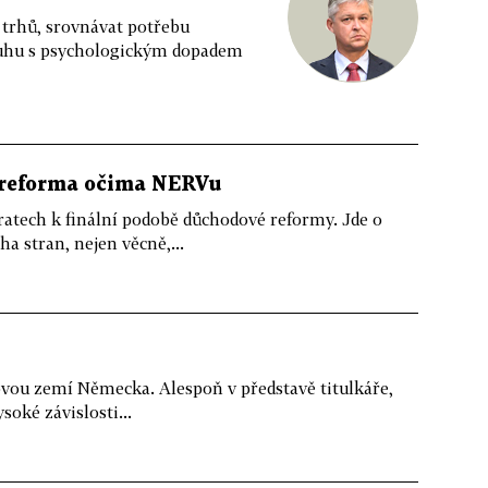
 trhů, srovnávat potřebu
dluhu s psychologickým dopadem
 reforma očima NERVu
ratech k finální podobě důchodové reformy. Jde o
a stran, nejen věcně,...
lkovou zemí Německa. Alespoň v představě titulkáře,
oké závislosti...