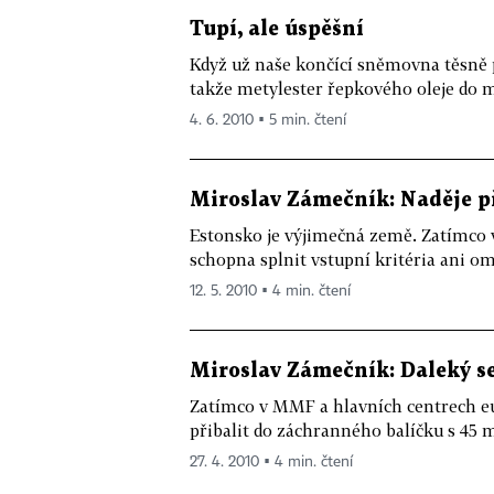
Tupí, ale úspěšní
Když už naše končící sněmovna těsně p
takže metylester řepkového oleje do m
4. 6. 2010 ▪ 5 min. čtení
Miroslav Zámečník: Naděje p
Estonsko je výjimečná země. Zatímco 
schopna splnit vstupní kritéria ani om
12. 5. 2010 ▪ 4 min. čtení
Miroslav Zámečník: Daleký se
Zatímco v MMF a hlavních centrech eu
přibalit do záchranného balíčku s 45 m
27. 4. 2010 ▪ 4 min. čtení