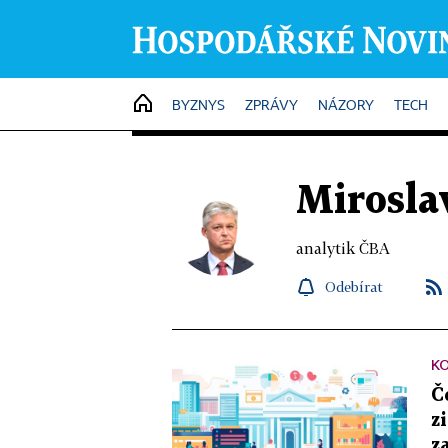
HOME
BYZNYS
ZPRÁVY
NÁZORY
TECH
Mirosla
analytik ČBA
Odebírat
K
Č
z
z