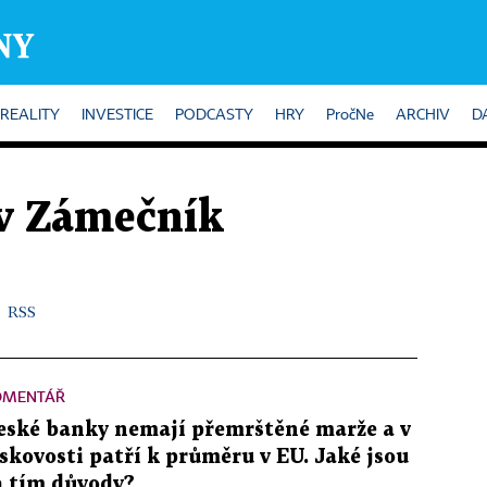
REALITY
INVESTICE
PODCASTY
HRY
PročNe
ARCHIV
D
v Zámečník
RSS
OMENTÁŘ
eské banky nemají přemrštěné marže a v
iskovosti patří k průměru v EU. Jaké jsou
a tím důvody?