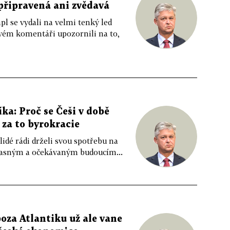
připravená ani zvědavá
 se vydali na velmi tenký led
svém komentáři upozornili na to,
a: Proč se Češi v době
za to byrokracie
lidé rádi drželi svou spotřebu na
oučasným a očekávaným budoucím...
poza Atlantiku už ale vane