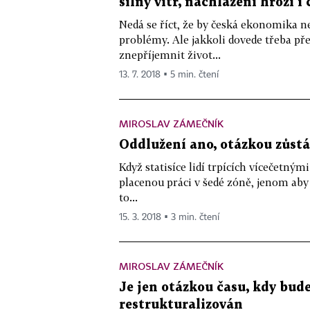
silný vítr, nachlazení hrozí 
Nedá se říct, že by česká ekonomika n
problémy. Ale jakkoli dovede třeba př
znepříjemnit život...
13. 7. 2018 ▪ 5 min. čtení
MIROSLAV ZÁMEČNÍK
Oddlužení ano, otázkou zůstá
Když statisíce lidí trpících vícečetný
placenou práci v šedé zóně, jenom aby 
to...
15. 3. 2018 ▪ 3 min. čtení
MIROSLAV ZÁMEČNÍK
Je jen otázkou času, kdy bud
restrukturalizován