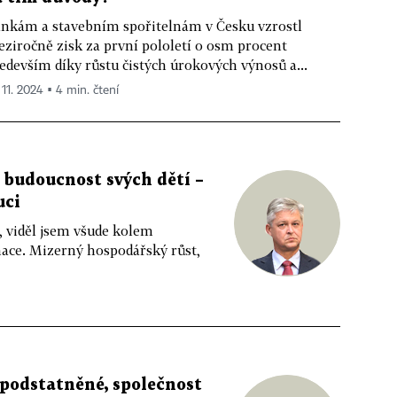
nkám a stavebním spořitelnám v Česku vzrostl
ziročně zisk za první pololetí o osm procent
edevším díky růstu čistých úrokových výnosů a...
 11. 2024 ▪ 4 min. čtení
í budoucnost svých dětí –
uci
, viděl jsem všude kolem
ce. Mizerný hospodářský růst,
podstatněné, společnost