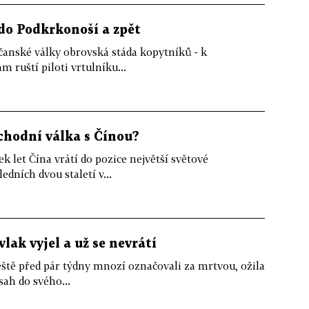
do Podkrkonoší a zpět
bčanské války obrovská stáda kopytníků - k
 ruští piloti vrtulníku...
chodní válka s Čínou?
ek let Čína vrátí do pozice největší světové
dních dvou staletí v...
ak vyjel a už se nevrátí
ště před pár týdny mnozí označovali za mrtvou, ožila
sah do svého...