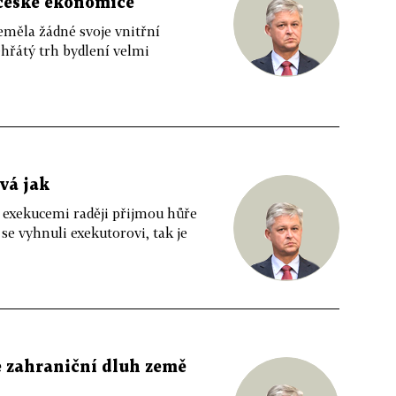
i české ekonomice
eměla žádné svoje vnitřní
ehřátý trh bydlení velmi
vá jak
mi exekucemi raději přijmou hůře
se vyhnuli exekutorovi, tak je
e zahraniční dluh země