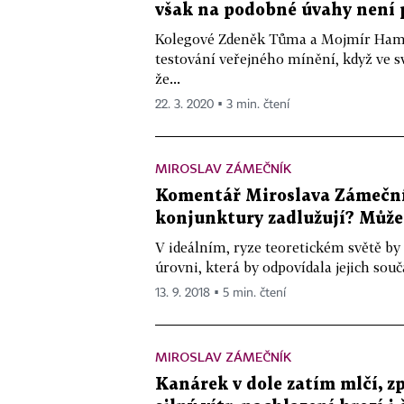
však na podobné úvahy není 
Kolegové Zdeněk Tůma a Mojmír Hampl
testování veřejného mínění, když ve 
že...
22. 3. 2020 ▪ 3 min. čtení
MIROSLAV ZÁMEČNÍK
Komentář Miroslava Zámečník
konjunktury zadlužují? Může 
V ideálním, ryze teoretickém světě by 
úrovni, která by odpovídala jejich s
13. 9. 2018 ▪ 5 min. čtení
MIROSLAV ZÁMEČNÍK
Kanárek v dole zatím mlčí, z