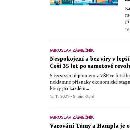
Ba
me
př
19.
MIROSLAV ZÁMEČNÍK
Nespokojení a bez víry v lepš
Češi 35 let po sametové revol
S čerstvým diplomem z VŠE ve futrálu
neklamné příznaky ekonomické stagna
který při každém...
15. 11. 2024 ▪ 8 min. čtení
MIROSLAV ZÁMEČNÍK
Varování Tůmy a Hampla je o