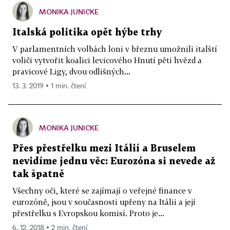
MONIKA JUNICKE
Italská politika opět hýbe trhy
V parlamentních volbách loni v březnu umožnili italští
voliči vytvořit koa­lici levicového Hnutí pěti hvězd a
pravicové Ligy, dvou odlišných...
13. 3. 2019 ▪ 1 min. čtení
MONIKA JUNICKE
Přes přestřelku mezi Itálií a Bruselem
nevidíme jednu věc: Eurozóna si nevede až
tak špatně
Všechny oči, které se zajímají o veřejné finance v
eurozóně, jsou v současnosti upřeny na Itálii a její
přestřelku s Evropskou komisí. Proto je...
6. 12. 2018 ▪ 2 min. čtení