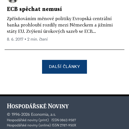
ECB spěchat nemusí
Zpřísňováním měnové politiky Evropská centrální
banka prohloubí rozdíly mezi Německem a jižními
státy EU. Zvýšení úrokových sazeb se ECB...
8. 6. 2017 ▪ 2 min. čtení
DALŠÍ ČLÁNKY
©
1996-2026
Economia, a.s.
Hospodářské noviny (print) ISSN 0862-9587
Hospodářské noviny (online) ISSN 2787-950X