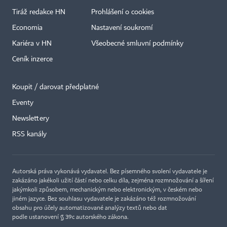
Tiráž redakce HN
Prohlášení o cookies
Economia
Nastavení soukromí
Kariéra v HN
Všeobecné smluvní podmínky
Ceník inzerce
Koupit / darovat předplatné
Eventy
Newslettery
RSS kanály
Autorská práva vykonává vydavatel. Bez písemného svolení vydavatele je
zakázáno jakékoli užití částí nebo celku díla, zejména rozmnožování a šíření
jakýmkoli způsobem, mechanickým nebo elektronickým, v českém nebo
jiném jazyce. Bez souhlasu vydavatele je zakázáno též rozmnožování
obsahu pro účely automatizované analýzy textů nebo dat
podle ustanovení § 39c autorského zákona.