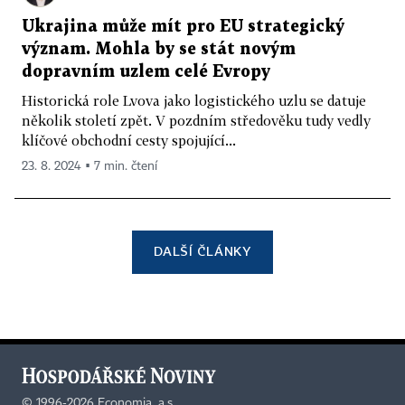
Ukrajina může mít pro EU strategický
význam. Mohla by se stát novým
dopravním uzlem celé Evropy
Historická role Lvova jako logistického uzlu se datuje
několik století zpět. V pozdním středověku tudy vedly
klíčové obchodní cesty spojující...
23. 8. 2024 ▪ 7 min. čtení
DALŠÍ ČLÁNKY
©
1996-2026
Economia, a.s.