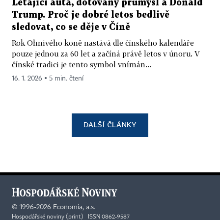
Létající auta, dotovaný průmysl a Donald
Trump. Proč je dobré letos bedlivě
sledovat, co se děje v Číně
Rok Ohnivého koně nastává dle čínského kalendáře
pouze jednou za 60 let a začíná právě letos v únoru. V
čínské tradici je tento symbol vnímán...
16. 1. 2026 ▪ 5 min. čtení
DALŠÍ ČLÁNKY
©
1996-2026
Economia, a.s.
Hospodářské noviny (print) ISSN 0862-9587