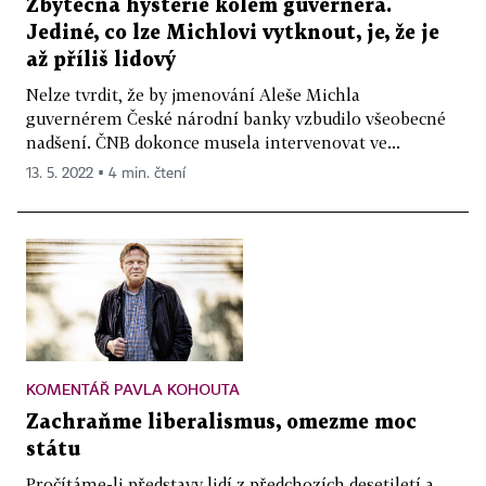
Zbytečná hysterie kolem guvernéra.
Jediné, co lze Michlovi vytknout, je, že je
až příliš lidový
Nelze tvrdit, že by jmenování Aleše Michla
guvernérem České národní banky vzbudilo všeobecné
nadšení. ČNB dokonce musela intervenovat ve...
13. 5. 2022 ▪ 4 min. čtení
KOMENTÁŘ PAVLA KOHOUTA
Zachraňme liberalismus, omezme moc
státu
Pročítáme-li představy lidí z předchozích desetiletí a