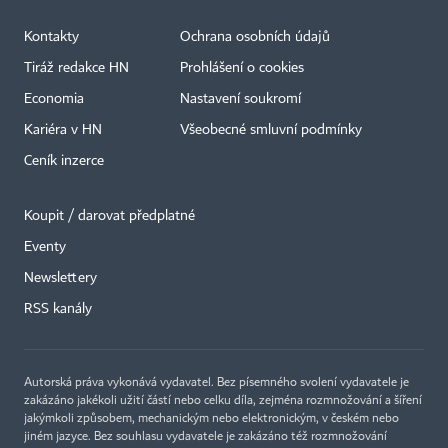
Kontakty
Ochrana osobních údajů
Tiráž redakce HN
Prohlášení o cookies
Economia
Nastavení soukromí
Kariéra v HN
Všeobecné smluvní podmínky
Ceník inzerce
Koupit / darovat předplatné
Eventy
×
Newslettery
RSS kanály
Autorská práva vykonává vydavatel. Bez písemného svolení vydavatele je
zakázáno jakékoli užití částí nebo celku díla, zejména rozmnožování a šíření
jakýmkoli způsobem, mechanickým nebo elektronickým, v českém nebo
jiném jazyce. Bez souhlasu vydavatele je zakázáno též rozmnožování