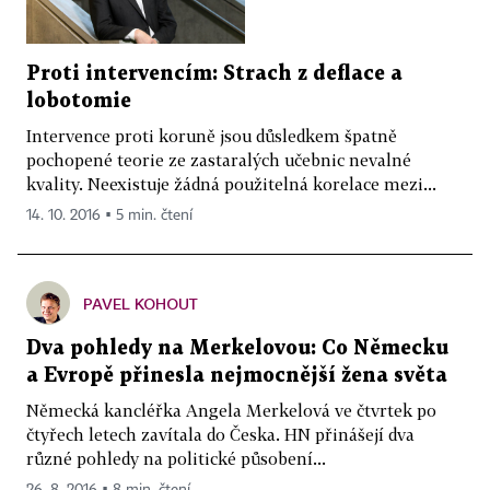
Proti intervencím: Strach z deflace a
lobotomie
Intervence proti koruně jsou důsledkem špatně
pochopené teorie ze zastaralých učebnic nevalné
kvality. Neexistuje žádná použitelná korelace mezi...
14. 10. 2016 ▪ 5 min. čtení
PAVEL KOHOUT
Dva pohledy na Merkelovou: Co Německu
a Evropě přinesla nejmocnější žena světa
Německá kancléřka Angela Merkelová ve čtvrtek po
čtyřech letech zavítala do Česka. HN přinášejí dva
různé pohledy na politické působení...
26. 8. 2016 ▪ 8 min. čtení