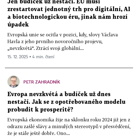
Jen budíček už nestačí. EU musí
zrestartovat jednotný trh pro digitální, AI
a biotechnologickou éru, jinak nám hrozí
úpadek
Evropská unie se ocitla v pozici, kdy, slovy Václava
Havla z jeho prvního novoročního projevu,
„nevzkvétá“. Ztrácí svoji globální...
15. 12. 2025 ▪ 4 min. čtení
PETR ZAHRADNÍK
Evropa nevzkvétá a budíček už dnes
nestačí. Jak se z opotřebovaného modelu
probudit k prosperitě?
Evropská ekonomika žije na sklonku roku 2024 již jen z
odrazu zašlé slávy a minulých stereotypů v přesvědčení,
že je stále ještě dobře. Ono...