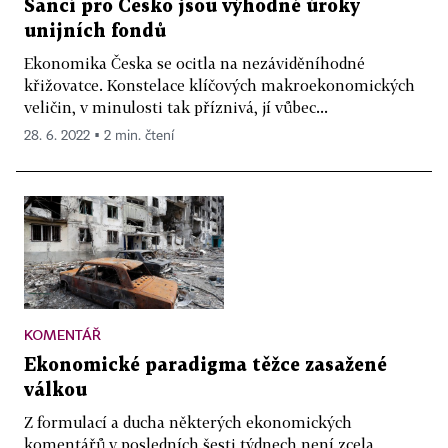
Šancí pro Česko jsou výhodné úroky
unijních fondů
Ekonomika Česka se ocitla na nezáviděníhodné
křižovatce. Konstelace klíčových makroekonomických
veličin, v minulosti tak příznivá, jí vůbec...
28. 6. 2022 ▪ 2 min. čtení
KOMENTÁŘ
Ekonomické paradigma těžce zasažené
válkou
Z formulací a ducha některých ekonomických
komentářů v posledních šesti týdnech není zcela