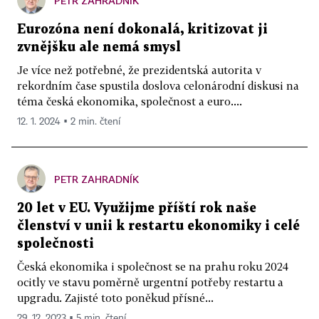
PETR ZAHRADNÍK
Eurozóna není dokonalá, kritizovat ji
zvnějšku ale nemá smysl
Je více než potřebné, že prezidentská autorita v
rekordním čase spustila doslova celonárodní diskusi na
téma česká ekonomika, společnost a euro....
12. 1. 2024 ▪ 2 min. čtení
PETR ZAHRADNÍK
20 let v EU. Využijme příští rok naše
členství v unii k restartu ekonomiky i celé
společnosti
Česká ekonomika i společnost se na prahu roku 2024
ocitly ve stavu poměrně urgentní potřeby restartu a
upgradu. Zajisté toto poněkud přísné...
29. 12. 2023 ▪ 5 min. čtení