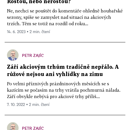
Rostou, nebo nerostou?
Ne, nechci se pouštět do komentáře ohledně houbařské
sezony, spíše se zamyslet nad situací na akciových
trzích. Těm se totiž na rozdíl od roku...
14. 6. 2023 ▪ 2 min. čtení
PETR ZAJÍC
Září akciovým trhům tradičně nepřálo. A
růžové nejsou ani vyhlídky na zimu
Po velmi příznivých prázdninových měsících se s
kazícím se počasím na trhy vrátila pochmurná nálada.
Září obvykle nebývá pro akciové trhy příliš...
7. 10. 2022 ▪ 2 min. čtení
PETR ZAJÍC