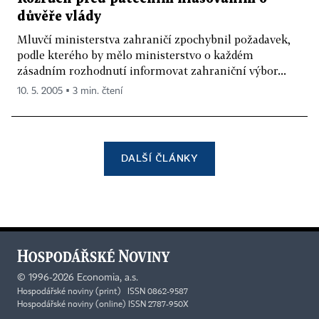
důvěře vlády
Mluvčí ministerstva zahraničí zpochybnil požadavek,
podle kterého by mělo ministerstvo o každém
zásadním rozhodnutí informovat zahraniční výbor...
10. 5. 2005 ▪ 3 min. čtení
DALŠÍ ČLÁNKY
©
1996-2026
Economia, a.s.
Hospodářské noviny (print) ISSN 0862-9587
Hospodářské noviny (online) ISSN 2787-950X