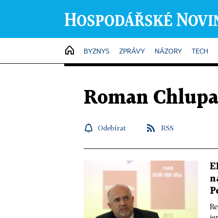
HOME
BYZNYS
ZPRÁVY
NÁZORY
TECH
Roman Chlupa
Odebírat
RSS
E
n
P
Re
je