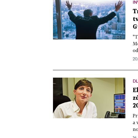
IN
T
t
G
"T
Mé
od
20.
DL
E
z
2
Pr
a 
no