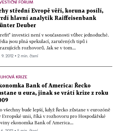
VESTIČNÍ FÓRUM
rhy střední Evropě věří, koruna posílí,
vrdí hlavní analytik Raiffeisenbank
ünter Deuber
refit" investici není v současnosti vůbec jednoduché.
dia jsou plná spekulací, zaručených tipů i
razujících rozhovorů. Jak se v tom...
 9. 2012 ▪ 2 min. čtení
UHOVÁ KRIZE
konomka Bank of America: Řecko
ůstane u eura, jinak se vrátí krize z roku
009
o všechny bude lepší, když Řecko zůstane v eurozóně
v Evropské unii, říká v rozhovoru pro Hospodářské
viny ekonomka Bank of America...