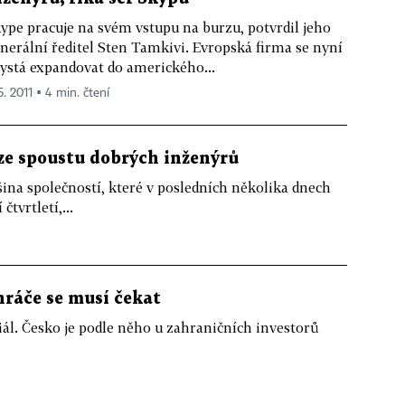
ype pracuje na svém vstupu na burzu, potvrdil jeho
nerální ředitel Sten Tamkivi. Evropská firma se nyní
ystá expandovat do amerického...
5. 2011 ▪ 4 min. čtení
ze spoustu dobrých inženýrů
šina společností, které v posledních několika dnech
tvrtletí,...
hráče se musí čekat
iál. Česko je podle něho u zahraničních investorů