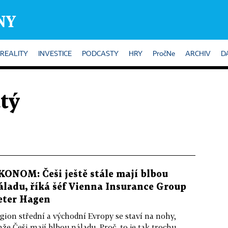
REALITY
INVESTICE
PODCASTY
HRY
PročNe
ARCHIV
D
tý
KONOM: Češi ještě stále mají blbou
áladu, říká šéf Vienna Insurance Group
eter Hagen
gion střední a východní Evropy se staví na nohy,
nže Češi mají blbou náladu. Proč, to je tak trochu