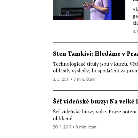
Sk
ge
ch
3. 
Sten Tamkivi: Hledáme v Pra
Technologické tituly jsou v kurzu. Vět
ohlásily výsledky hospodaření za první č
3. 5. 2011 ▪ 7 min. čtení
Šéf vídeňské burzy: Na velké 
Šéf vídeňské burzy vidí v Praze potenc
oblíbené.
20. 1. 2011 ▪ 8 min. čtení