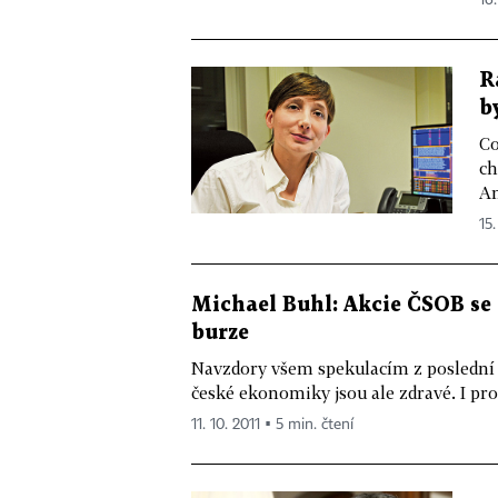
16.
R
b
Co
ch
Am
15.
Michael Buhl: Akcie ČSOB se 
burze
Navzdory všem spekulacím z poslední 
české ekonomiky jsou ale zdravé. I prot
11. 10. 2011 ▪ 5 min. čtení