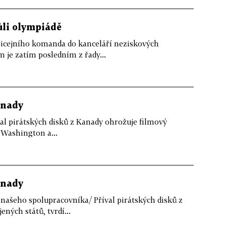
ůli olympiádě
licejního komanda do kanceláří neziskových
je zatím posledním z řady...
anady
val pirátských disků z Kanady ohrožuje filmový
 Washington a...
anady
 našeho spolupracovníka/ Příval pirátských disků z
ných států, tvrdí...