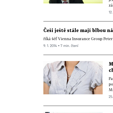
zá
12.
Češi ještě stále mají blbou n
říká šéf Vienna Insurance Group Pete
9. 1. 2014 ▪ 7 min. čtení
M
c
Pa
po
Mí
25.