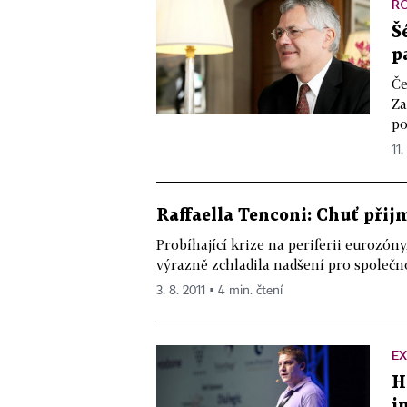
R
Š
p
Če
Za
po
11.
Raffaella Tenconi: Chuť přij
Probíhající krize na periferii eurozó
výrazně zchladila nadšení pro společn
3. 8. 2011 ▪ 4 min. čtení
EX
H
i