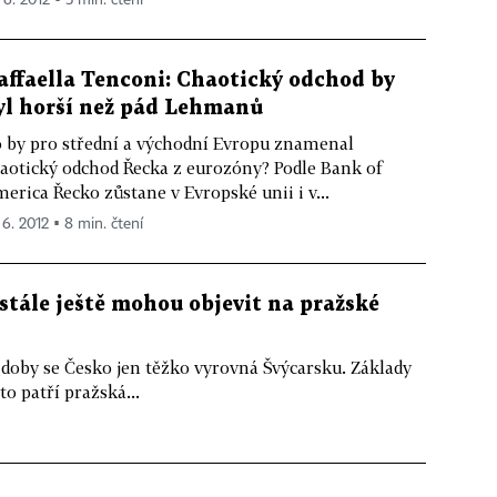
 6. 2012 ▪ 5 min. čtení
affaella Tenconi: Chaotický odchod by
yl horší než pád Lehmanů
 by pro střední a východní Evropu znamenal
aotický odchod Řecka z eurozóny? Podle Bank of
erica Řecko zůstane v Evropské unii i v...
 6. 2012 ▪ 8 min. čtení
stále ještě mohou objevit na pražské
doby se Česko jen těžko vyrovná Švýcarsku. Základy
o patří pražská...