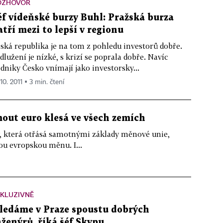
OZHOVOR
éf vídeňské burzy Buhl: Pražská burza
atří mezi to lepší v regionu
ská republika je na tom z pohledu investorů dobře.
dlužení je nízké, s krizí se poprala dobře. Navíc
dniky Česko vnímají jako investorsky...
 10. 2011 ▪ 3 min. čtení
mout euro klesá ve všech zemích
ny, která otřásá samotnými základy měnové unie,
ou evropskou měnu. I...
KLUZIVNĚ
ledáme v Praze spoustu dobrých
nženýrů, říká šéf Skypu