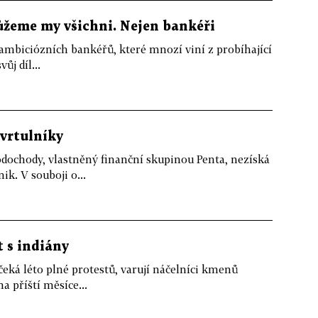
ůžeme my všichni. Nejen bankéři
ambiciózních bankéřů, které mnozí viní z probíhající
ůj díl...
 vrtulníky
odochody, vlastněný finanční skupinou Penta, nezíská
k. V souboji o...
t s indiány
ká léto plné protestů, varují náčelníci kmenů
a příští měsíce...