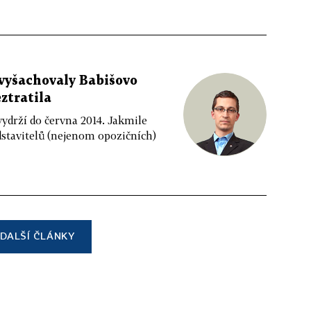
 vyšachovaly Babišovo
eztratila
vydrží do června 2014. Jakmile
dstavitelů (nejenom opozičních)
DALŠÍ ČLÁNKY