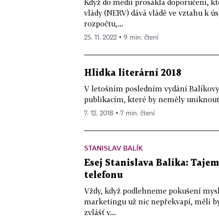
Když do médií prosákla doporučení, k
vlády (NERV) dává vládě ve vztahu k ú
rozpočtu,...
25. 11. 2022 ▪ 9 min. čtení
Hlídka literární 2018
V letošním posledním vydání Balíkovy
publikacím, které by neměly uniknout
7. 12. 2018 ▪ 7 min. čtení
STANISLAV BALÍK
Esej Stanislava Balíka: Tajem
telefonu
Vždy, když podlehneme pokušení myslet
marketingu už nic nepřekvapí, měli b
zvlášť v...