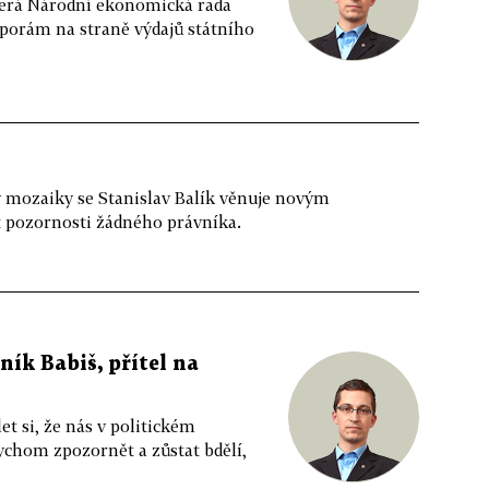
terá Národní ekonomická rada
sporám na straně výdajů státního
 mozaiky se Stanislav Balík věnuje novým
 pozornosti žádného právníka.
ník Babiš, přítel na
 si, že nás v politickém
ychom zpozornět a zůstat bdělí,