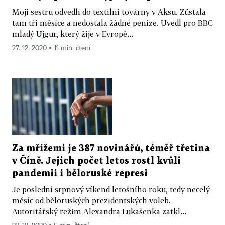
Moji sestru odvedli do textilní továrny v Aksu. Zůstala
tam tři měsíce a nedostala žádné peníze. Uvedl pro BBC
mladý Ujgur, který žije v Evropě...
27. 12. 2020 ▪ 11 min. čtení
Za mřížemi je 387 novinářů, téměř třetina
v Číně. Jejich počet letos rostl kvůli
pandemii i běloruské represi
Je poslední srpnový víkend letošního roku, tedy necelý
měsíc od běloruských prezidentských voleb.
Autoritářský režim Alexandra Lukašenka zatkl...