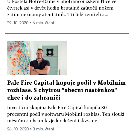
U kostela Notre-Dame v jihofrancouzském Nice ve
čtvrtek asi v devět hodin brutálně zaútočil nožem
zatím neznámý atentátník. Tři lidé zemřeli a...
29. 10. 2020 ▪ 6 min. čtení
Pale Fire Capital kupuje podíl v Mobilním
rozhlase. S chytrou "obecní nástěnkou"
chce i do zahraničí
Investiční skupina Pale Fire Capital koupila 80
procentní podíl v softwaru Mobilní rozhlas. Ten slouží
městům a obcím k zjednodušení takzvané...
26. 10. 2020 ▪ 3 min. čtení