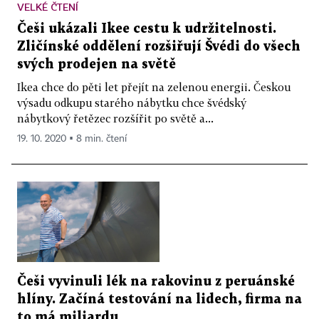
VELKÉ ČTENÍ
Češi ukázali Ikee cestu k udržitelnosti.
Zličínské oddělení rozšiřují Švédi do všech
svých prodejen na světě
Ikea chce do pěti let přejít na zelenou energii. Českou
výsadu odkupu starého nábytku chce švédský
nábytkový řetězec rozšířit po světě a...
19. 10. 2020 ▪ 8 min. čtení
Češi vyvinuli lék na rakovinu z peruánské
hlíny. Začíná testování na lidech, firma na
to má miliardu