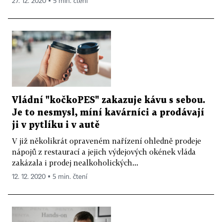
27. 12. 2020 ▪ 5 min. čtení
Vládní "kočkoPES" zakazuje kávu s sebou.
Je to nesmysl, míní kavárníci a prodávají
ji v pytlíku i v autě
V již několikrát opraveném nařízení ohledně prodeje
nápojů z restaurací a jejich výdejových okének vláda
zakázala i prodej nealkoholických...
12. 12. 2020 ▪ 5 min. čtení