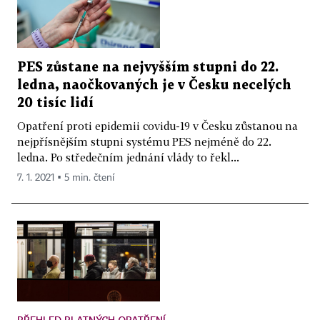
PES zůstane na nejvyšším stupni do 22.
ledna, naočkovaných je v Česku necelých
20 tisíc lidí
Opatření proti epidemii covidu-19 v Česku zůstanou na
nejpřísnějším stupni systému PES nejméně do 22.
ledna. Po středečním jednání vlády to řekl...
7. 1. 2021 ▪ 5 min. čtení
PŘEHLED PLATNÝCH OPATŘENÍ