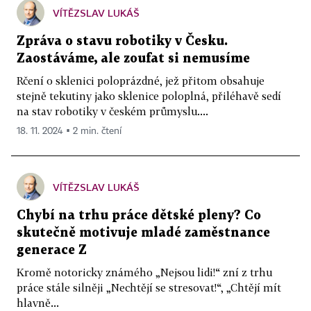
VÍTĚZSLAV LUKÁŠ
Zpráva o stavu robotiky v Česku.
Zaostáváme, ale zoufat si nemusíme
Rčení o sklenici poloprázdné, jež přitom obsahuje
stejně tekutiny jako sklenice poloplná, přiléhavě sedí
na stav robotiky v českém průmyslu....
18. 11. 2024 ▪ 2 min. čtení
VÍTĚZSLAV LUKÁŠ
Chybí na trhu práce dětské pleny? Co
skutečně motivuje mladé zaměstnance
generace Z
Kromě notoricky známého „Nejsou lidi!“ zní z trhu
práce stále silněji „Nechtějí se stresovat!“, „Chtějí mít
hlavně...