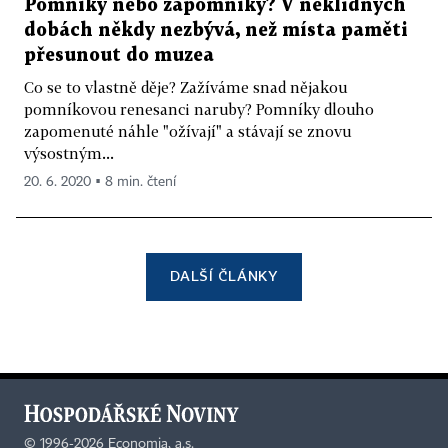
Pomníky nebo zapomníky? V neklidných
dobách někdy nezbývá, než místa paměti
přesunout do muzea
Co se to vlastně děje? Zažíváme snad nějakou
pomníkovou renesanci naruby? Pomníky dlouho
zapomenuté náhle "ožívají" a stávají se znovu
výsostným...
20. 6. 2020 ▪ 8 min. čtení
DALŠÍ ČLÁNKY
©
1996-2026
Economia, a.s.