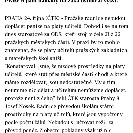
Praze 6 jsou náklady na žáka osmkrát vyšší.
PRAHA 24. října (ČTK) - Pražské radnice nebudou
doplácet peníze na platy učitelů. Dohodli se na tom
dnes starostové za ODS, kteří stojí v čele 21 z 22
pražských městských částí. V praxi by to mohlo
znamenat, že se platy učitelů pražských základních
a mateřských škol sníží.
"Konstatovali jsme, že mzdové prostředky na platy
učitelů, které stát přes městské části chodí a které
máme rozdělovat, jsou nedostatečné. My s tím
neumíme nic dělat a učitelům nemůžeme doplácet,
protože není z čeho," řekl ČTK starosta Prahy 8
Josef Nosek. Radnice převedou školám státní
prostředky na platy učitelů, které jsou vypočteny
podle počtu žáků. Nebudou si účtovat režii za
převod peněz. Z obecní pokladny však už nic