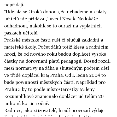
nepřidají.
"Udělala se široká dohoda, že nebudeme na platy
učitelů nic přidávat," uvedl Nosek. Nedokáže
odhadnout, nakolik se to odrazí na výplatních
páskách učitelů.
Pražské městské části ruší či slučují základní a
mateřské školy. Počet žáků totiž klesá a radnicím
hrozí, že od nového roku budou doplácet vysoké
částky na dorovnání platů pedagogů. Dosud rozdíl
mezi normativy na žáka a skutečným počtem dětí
ve třídě doplácel kraj Praha. Od 1. ledna 2004 to
bude povinností městských částí. Například pro
Prahu 3 by to podle místostarostky Mileny
Kozumplíkové znamenalo doplácet učitelům 20
milionů korun ročně.
Radnice, jako zřizovatelé, hradí provozní výdaje