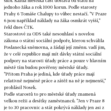
škol. Každá městská část dostává od státu na
jednoho žáka a rok 1000 korun. Podle starosty
Prahy 6 Tomáše Chalupy to vůbec nestačí. "V Praze
6 jsou například náklady na žáka osmkrát vyšší,"
řekl dnes ČTK.
Starostové za ODS také nesouhlasí s novelou
zákona o státní sociální podpoře, kterou schválila
Poslanecká sněmovna, a žádají její změnu. vadí jim,
že v celé republice mají mít dávky státní sociální
podpory na starosti úřady práce a pouze v hlavním
městě tím budou pověřeny městské úřady.
"Přitom Praha je jediná, kde úřady práce mají
relativně nejméně práce a zátěž na ně je nejmenší,"
prohlásil Nosek.
Podle starostů to pro městské úřady znamená
velkou režii a desítky zaměstnanců. "Jen v Praze 8
je to 30 pracovnic a stát pokrývá náklady jen asi z