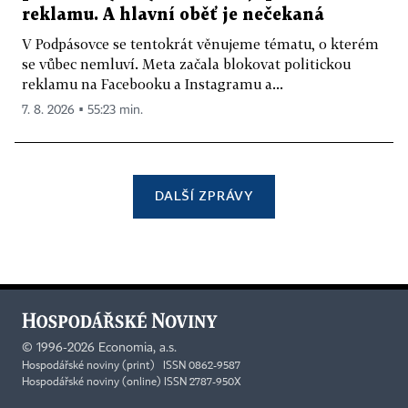
reklamu. A hlavní oběť je nečekaná
V Podpásovce se tentokrát věnujeme tématu, o kterém
se vůbec nemluví. Meta začala blokovat politickou
reklamu na Facebooku a Instagramu a...
7. 8. 2026 ▪ 55:23 min.
DALŠÍ ZPRÁVY
©
1996-2026
Economia, a.s.
Hospodářské noviny (print) ISSN 0862-9587
Hospodářské noviny (online) ISSN 2787-950X