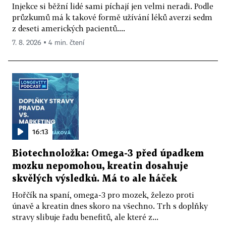
Injekce si běžní lidé sami píchají jen velmi neradi. Podle
průzkumů má k takové formě užívání léků averzi sedm
z deseti amerických pacientů....
7. 8. 2026 ▪ 4 min. čtení
16:13
Biotechnoložka: Omega-3 před úpadkem
mozku nepomohou, kreatin dosahuje
skvělých výsledků. Má to ale háček
Hořčík na spaní, omega-3 pro mozek, železo proti
únavě a kreatin dnes skoro na všechno. Trh s doplňky
stravy slibuje řadu benefitů, ale které z...