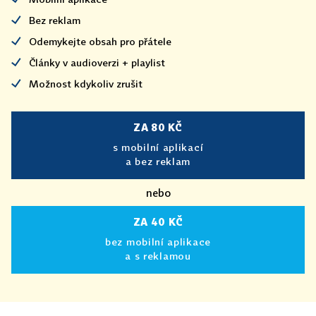
Bez reklam
Odemykejte obsah pro přátele
Články v audioverzi + playlist
Možnost kdykoliv zrušit
ZA 80 KČ
s mobilní aplikací
a bez reklam
nebo
ZA 40 KČ
bez mobilní aplikace
a s reklamou