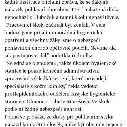
žádné instituce oficiální zprávu, že se žákyně
nakazily pohlavní chorobou. Třetí nakažená dívka
nepochází z Hluboček a tamní školu nenavštěvuje.
"Pracovníci školy začínají být zoufalí. V celé
budově jsme přijali mimořádná hygienická
opatření a všechny žáky jsme o nebezpečí
pohlavních chorob opětovně poučili. Nevíme ale,
jak postupovat dál," podotkla ředitelka.
"Nejedná se o epidemii, takže úkolem hygienické
stanice je pouze konečné administrativní
zpracování výsledků šetření, které provádějí
specialisté z kožní kliniky," řekla vedoucí
protiepidemického oddělení Krajské hygienické
stanice v Olomouci Libuše Marešová. Ve škole
podle ní žádné nebezpečí nehrozí.
Pokud se prokáže, že dívky při pohlavním styku
nakazil konkrétní člověk, může být obviněn nejen z