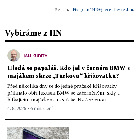
|
Předplatné HN+ je zcela bez reklam.
Vybíráme z HN
JAN KUBITA
Hledá se papaláš. Kdo jel v černém BMW s
majákem skrze „Turkovu“ křižovatku?
Před několika dny se do jedné pražské křižovatky
přihnalo obří luxusní BMW se začerněnými skly a
blikajícím majáčkem na střeše. Na červenou...
4. 8. 2026 ▪ 6 min. čtení