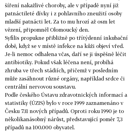
šíření nakažlivé choroby, ale v případě nyní již
patnáctileté dívky i z pohlavního zneužití osoby
mladší patnácti let. Za to mu hrozí až osm let
vězení, připomněl Olomoucký den.
Syfilis propukne přibližně po třítýdenní inkubační
době, když se v místě infekce na kůži objeví vřed.
Je-li nemoc odhalena včas, daří se ji úspěšně léčit
antibiotiky. Pokud však léčena není, probíhá
zhruba ve třech stádiích, přičemž v posledním
může zasáhnout různé orgány, například srdce či
centrální nervovou soustavu.
Podle českého Ústavu zdravotnických informací a
statistiky (ÚZIS) bylo v roce 1999 zaznamenáno v
Česku 731 nových případů. Oproti roku 1990 je to
několikanásobný nárůst, představující poměr 7,3
případů na 100.000 obyvatel.