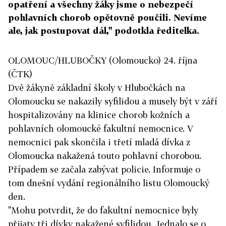
opatření a všechny žáky jsme o nebezpečí
pohlavních chorob opětovně poučili. Nevíme
ale, jak postupovat dál," podotkla ředitelka.
OLOMOUC/HLUBOČKY (Olomoucko) 24. října
(ČTK)
Dvě žákyně základní školy v Hlubočkách na
Olomoucku se nakazily syfilidou a musely být v září
hospitalizovány na klinice chorob kožních a
pohlavních olomoucké fakultní nemocnice. V
nemocnici pak skončila i třetí mladá dívka z
Olomoucka nakažená touto pohlavní chorobou.
Případem se začala zabývat policie. Informuje o
tom dnešní vydání regionálního listu Olomoucký
den.
"Mohu potvrdit, že do fakultní nemocnice byly
přijaty tři dívky nakažené syfilidou. Jednalo se o