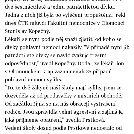
dvě šestnáctileté a jednu patnáctiletou dívku.
Jedna z nich již byla po vyléčení propuštěna," řekl
dnes ČTK mluvčí Fakultní nemocnice v Olomouci
Stanislav Kopečný.
Lékaři se nyní podle něj snaží zjistit, od koho se
dívky pohlavní nemocí nakazily. "V případě nyní již
patnáctileté dívky se navíc zvažuje trestní
odpovědnost," uvedl Kopečný. Dodal, že lékaři loni
v Olomouckém kraji zaznamenali 35 případů
pohlavní nemoci syfilis.
"To, že dvě žákyně naší školy mají syfilis, jsem se
dozvěděla až od prodavačky v místních obchodě.
Od začátku října se na nás obracejí vystrašení
rodiče. Jsou zpravidla velmi agresivní a zajímá je,
jaká přijmeme opatření," uvedla Prstková.
Vedení školy dosud podle Prstkové nedostalo od