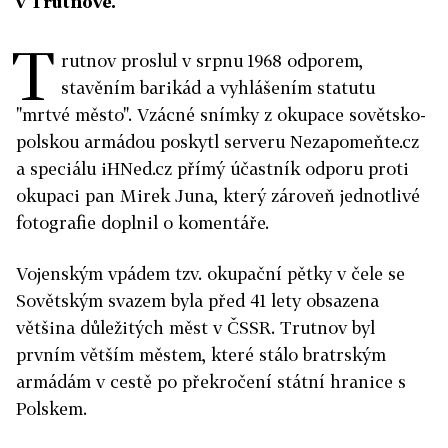
v Trutnově.
T
rutnov proslul v srpnu 1968 odporem,
stavěním barikád a vyhlášením statutu
"mrtvé město". Vzácné snímky z okupace sovětsko-
polskou armádou poskytl serveru Nezapomeňte.cz
a speciálu iHNed.cz přímý účastník odporu proti
okupaci pan Mirek Juna, který zároveň jednotlivé
fotografie doplnil o komentáře.
Vojenským vpádem tzv. okupační pětky v čele se
Sovětským svazem byla před 41 lety obsazena
většina důležitých měst v ČSSR. Trutnov byl
prvním větším městem, které stálo bratrským
armádám v cestě po překročení státní hranice s
Polskem.