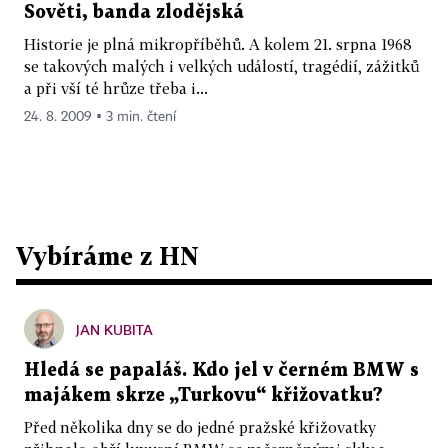
Sověti, banda zlodějská
Historie je plná mikropříběhů. A kolem 21. srpna 1968
se takových malých i velkých událostí, tragédií, zážitků
a při vší té hrůze třeba i...
24. 8. 2009 ▪ 3 min. čtení
Vybíráme z HN
JAN KUBITA
Hledá se papaláš. Kdo jel v černém BMW s
majákem skrze „Turkovu“ křižovatku?
Před několika dny se do jedné pražské křižovatky