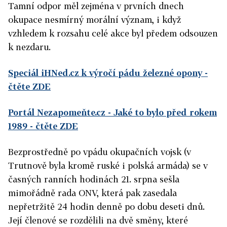
Tamní odpor měl zejména v prvních dnech
okupace nesmírný morální význam, i když
vzhledem k rozsahu celé akce byl předem odsouzen
k nezdaru.
Speciál iHNed.cz k výročí pádu železné opony
-
čtěte ZDE
Portál Nezapomeňte.cz - Jaké to bylo před rokem
1989
- čtěte ZDE
Bezprostředně po vpádu okupačních vojsk (v
Trutnově byla kromě ruské i polská armáda) se v
časných ranních hodinách 21. srpna sešla
mimořádně rada ONV, která pak zasedala
nepřetržitě 24 hodin denně po dobu deseti dnů.
Její členové se rozdělili na dvě směny, které