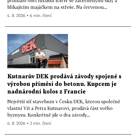
přihnalo obří luxusní BMW se začerněnými skly a
blikajícím majáčkem na střeše. Na červenou...
4. 8. 2026 ▪ 6 min. čtení
Kutnarův DEK prodává závody spojené s
výrobou příměsí do betonu. Kupcem je
nadnárodní kolos z Francie
Největší síť stavebnin v Česku DEK, kterou společně
vlastní Vít a Petra Kutnarovi, prodává část svého
byznysu. Konkrétně jde o dva závody...
6. 8. 2026 ▪ 3 min. čtení