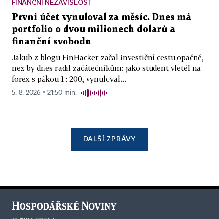
FINANČNÍ NEZÁVISLOST
První účet vynuloval za měsíc. Dnes má
portfolio o dvou milionech dolarů a
finanční svobodu
Jakub z blogu FinHacker začal investiční cestu opačně,
než by dnes radil začátečníkům: jako student vletěl na
forex s pákou 1 : 200, vynuloval...
5. 8. 2026 ▪ 21:50 min.
DALŠÍ ZPRÁVY