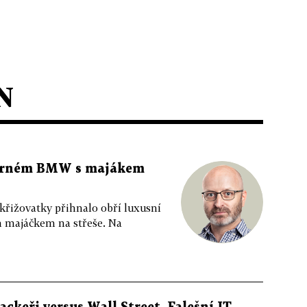
N
 černém BMW s majákem
 křižovatky přihnalo obří luxusní
m majáčkem na střeše. Na