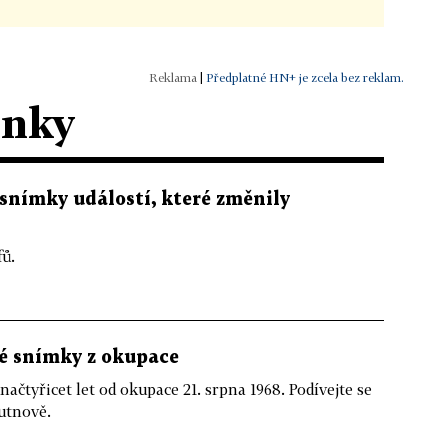
|
Předplatné HN+ je zcela bez reklam.
ánky
í snímky událostí, které změnily
fů.
mé snímky z okupace
tyřicet let od okupace 21. srpna 1968. Podívejte se
utnově.