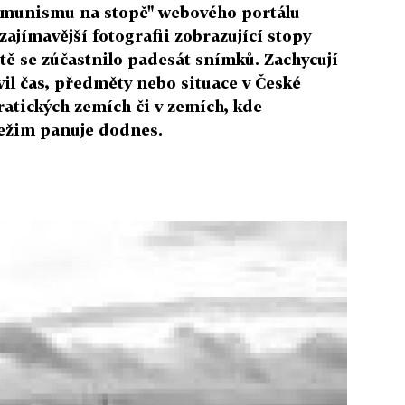
Komunismu na stopě" webového portálu
jímavější fotografii zobrazující stopy
 se zúčastnilo padesát snímků. Zachycují
avil čas, předměty nebo situace v České
atických zemích či v zemích, kde
ežim panuje dodnes.