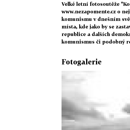
Velké letní fotosoutěže "
www.nezapomente.cz o nejza
komunismu v dnešním světě
místa, kde jako by se zast
republice a dalších demokr
komunismus či podobný r
Fotogalerie