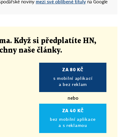
mezi své oblíbené tituly
ospodářské noviny
na Google
ma. Když si předplatíte HN,
echny naše články
.
ZA 80 KČ
s mobilní aplikací
a bez reklam
nebo
ZA 40 KČ
bez mobilní aplikace
a s reklamou