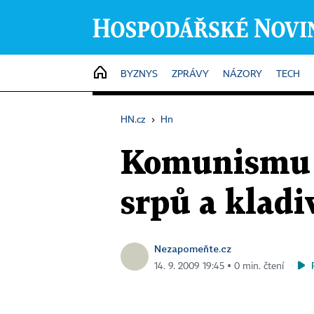
HOME
BYZNYS
ZPRÁVY
NÁZORY
TECH
HN.cz
›
Hn
Komunismu na
srpů a kladi
Nezapomeňte.cz
14. 9. 2009 19:45 ▪ 0 min. čtení