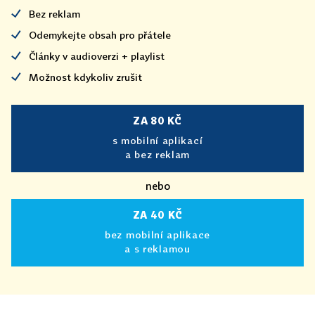
Bez reklam
Odemykejte obsah pro přátele
Články v audioverzi + playlist
Možnost kdykoliv zrušit
ZA 80 KČ
s mobilní aplikací
a bez reklam
nebo
ZA 40 KČ
bez mobilní aplikace
a s reklamou