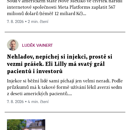
Soud v americkém státě Nové Mexiko ve čtvrtek nařídil
internetové společnosti Meta Platforms zaplatit 567
milionů dolarů (téměř 12 miliard Kč)...
7. 8. 2026 ▪ 2 min. čtení
LUDĚK VAINERT
Nehladov, nepíchej si injekci, prostě si
vezmi prášek. Eli Lilly má svatý grál
pacientů i investorů
Injekce si běžní lidé sami píchají jen velmi neradi. Podle
průzkumů má k takové formě užívání léků averzi sedm
z deseti amerických pacientů....
7. 8. 2026 ▪ 4 min. čtení