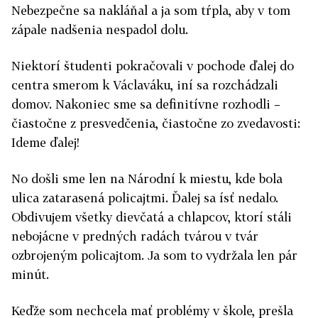
Nebezpečne sa nakláňal a ja som tŕpla, aby v tom
zápale nadšenia nespadol dolu.
Niektorí študenti pokračovali v pochode ďalej do
centra smerom k Václaváku, iní sa rozchádzali
domov. Nakoniec sme sa definitívne rozhodli –
čiastočne z presvedčenia, čiastočne zo zvedavosti:
Ideme ďalej!
No došli sme len na Národní k miestu, kde bola
ulica zatarasená policajtmi. Ďalej sa ísť nedalo.
Obdivujem všetky dievčatá a chlapcov, ktorí stáli
nebojácne v predných radách tvárou v tvár
ozbrojeným policajtom. Ja som to vydržala len pár
minút.
Keďže som nechcela mať problémy v škole, prešla