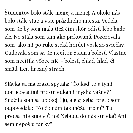
Študentov bolo stále menej a menej. A okolo nás
bolo stále viac a viac prázdneho miesta. Vedela
som, že by som mala tiež čím skôr odísť, lebo bude
zle. No stála som tam ako prikovaná. Pozorovala
som, ako mi po ruke steká horúci vosk zo sviečky.
Čudovala som sa, že necítim žiadnu bolesť. Vlastne
som necítila vôbec nič – bolesť, chlad, hlad, či
smäd. Len hrozný strach.
Slávka sa ma zrazu spýtala: "Čo keď to s tými
donucovacími prostriedkami myslia vážne?"
Snažila som sa upokojiť ju, ale aj seba, preto som
odpovedala: "No čo nám tak môžu urobiť? Tu
predsa nie sme v Číne! Nebudú do nás strieľať! Ani
sem nepošlú tanky."