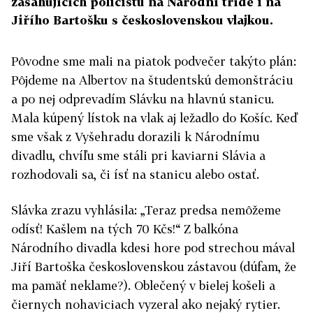
zasahujících policistů na Národní třídě i na
Jiřího Bartošku s československou vlajkou.
Pôvodne sme mali na piatok podvečer takýto plán:
Pôjdeme na Albertov na študentskú demonštráciu
a po nej odprevadím Slávku na hlavnú stanicu.
Mala kúpený lístok na vlak aj ležadlo do Košíc. Keď
sme však z Vyšehradu dorazili k Národnímu
divadlu, chvíľu sme stáli pri kaviarni Slávia a
rozhodovali sa, či ísť na stanicu alebo ostať.
Slávka zrazu vyhlásila: „Teraz predsa nemôžeme
odísť! Kašlem na tých 70 Kčs!“ Z balkóna
Národního divadla kdesi hore pod strechou mával
Jiří Bartoška československou zástavou (dúfam, že
ma pamäť neklame?). Oblečený v bielej košeli a
čiernych nohaviciach vyzeral ako nejaký rytier.