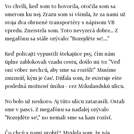
Vo chvíli, keď som to hovorila, otočila som sa
smerom ku nej. Zrazu som si všimla, že za nami už
stoja dva obrnené transportéry s nápisom VB
vpredu. Zneistela som. Toto nevyzerá dobre... Z
megafónu sa stále ozývalo: "Rozejděte se!...."
Keď policajti vypustili štekajúce psy, čím nám
úplne zablokovali vzadu cestu, došlo mi to: "Veď
oni vôbec nechcú, aby sme sa rozišli!" Musíme
zmiznúť, kým je čas!. Dúfala som, že existuje ešte
posledná možnosť úniku - cez Mikulandskú ulicu.
No bolo už neskoro. Aj túto ulicu zatarasili. Ostali
sme v pasci. Z megafónu sa naďalej ozývalo
"Rozejděte se!," no nemali sme sa kam rozísť.
Čo chcú s nami urobiť? Myslela som, že nás