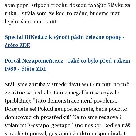
som popri stĺpoch trochu dozadu ťahajúc Slávku za
ruku. Dúfala som, že keď to začne, budeme mať
lepšiu šancu uniknúť.
Speciál iHNed.cz k výročí pádu železné opony
-
čtěte ZDE
Portál Nezapomeňte.cz - Jaké to bylo před rokem
1989
- čtěte ZDE
Stáli sme zhruba v strede davu asi 15 minút, no nič
zvláštne sa nedialo. Len z megafónu sa ozývalo
(približne): "Tato demonstrace není povolena.
Rozejděte se! Pokud neuposlechnete, bude použito
donucovacích prostředků!" Na to sme reagovali
volaním: "Gestapo, gestapo!" (no neskôr, keď sa náš
strach stupňoval, gestapo už nikto nespomínal...)