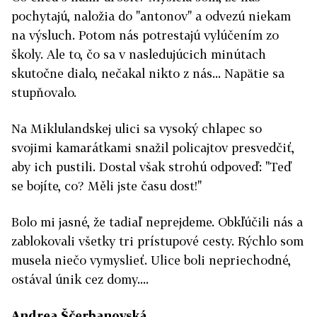
pochytajú, naložia do "antonov" a odvezú niekam
na výsluch. Potom nás potrestajú vylúčením zo
školy. Ale to, čo sa v nasledujúcich minútach
skutočne dialo, nečakal nikto z nás... Napätie sa
stupňovalo.
Na Miklulandskej ulici sa vysoký chlapec so
svojimi kamarátkami snažil policajtov presvedčiť,
aby ich pustili. Dostal však strohú odpoveď: "Teď
se bojíte, co? Měli jste času dost!"
Bolo mi jasné, že tadiaľ neprejdeme. Obkľúčili nás a
zablokovali všetky tri prístupové cesty. Rýchlo som
musela niečo vymyslieť. Ulice boli nepriechodné,
ostával únik cez domy....
Andrea Ščerbanovská